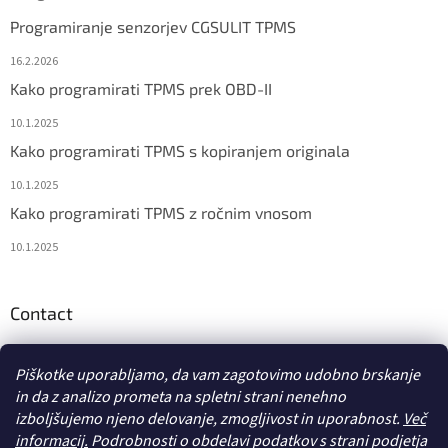
Programiranje senzorjev CGSULIT TPMS
16.2.2026
Kako programirati TPMS prek OBD-II
10.1.2025
Kako programirati TPMS s kopiranjem originala
10.1.2025
Kako programirati TPMS z ročnim vnosom
10.1.2025
Contact
info
@
diagstore.si
Piškotke uporabljamo, da vam zagotovimo udobno brskanje
in da z analizo prometa na spletni strani nenehno
izboljšujemo njeno delovanje, zmogljivost in uporabnost.
Več
informacij.
Podrobnosti o obdelavi podatkov s strani podjetja