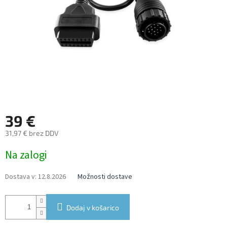
39 €
31,97 € brez DDV
Measure
Na zalogi
price:
Dostava v:
12.8.2026
Možnosti dostave
Dodaj v košarico