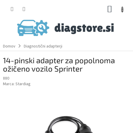
Skip
SHOPP
to
content
CART
Domov
Diagnostični adapterji
14-pinski adapter za popolnoma
ožičeno vozilo Sprinter
880
Marca:
Stardiag