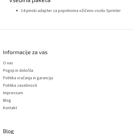
14-pinski adapter za popolnoma ožičeno vozilo Sprinter
F
o
o
t
Informacije za vas
e
O nas
r
Pogoji in določila
Politika vračanja in garancija
Politika zasebnosti
Impressum
Blog
Kontakt
Blog