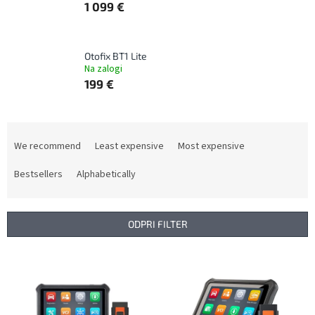
1 099 €
Otofix BT1 Lite
Na zalogi
199 €
P
r
We recommend
Least expensive
Most expensive
o
d
Bestsellers
Alphabetically
u
c
t
ODPRI FILTER
s
o
L
r
i
t
s
i
t