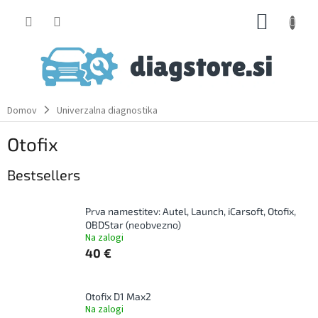
Skip
SHOPP
to
content
CART
Domov
Univerzalna diagnostika
Otofix
Bestsellers
Prva namestitev: Autel, Launch, iCarsoft, Otofix,
OBDStar (neobvezno)
Na zalogi
40 €
Otofix D1 Max2
Na zalogi