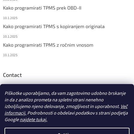
Kako programirati TPMS prek OBD-II
10.1.2025
Kako programirati TPMS s kopiranjem originala
10.1.2025
Kako programirati TPMS z ročnim vnosom
10.1.2025
Contact
info
@
diagstore.si
Piškotke uporabljamo, da vam zagotovimo udobno brskanje
in da z analizo prometa na spletni strani nenehno
izboljšujemo njeno delovanje, zmogljivost in uporabnost.
Več
informacij.
Podrobnosti o obdelavi podatkov s strani podjetja
Google
najdete tukaj.
Ustvaril Shoptet