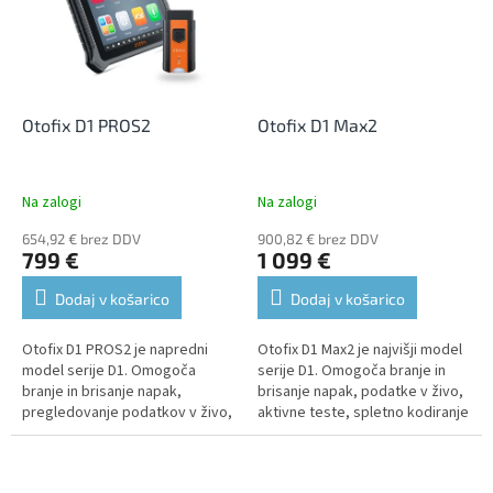
Otofix D1 PROS2
Otofix D1 Max2
Na zalogi
Na zalogi
654,92 € brez DDV
900,82 € brez DDV
799 €
1 099 €
Dodaj v košarico
Dodaj v košarico
Otofix D1 PROS2 je napredni
Otofix D1 Max2 je najvišji model
model serije D1. Omogoča
serije D1. Omogoča branje in
branje in brisanje napak,
brisanje napak, podatke v živo,
pregledovanje podatkov v živo,
aktivne teste, spletno kodiranje
izvajanje aktivnih testov,
in obsežne servisne funkcije.
kodiranje VAG in obsežne
Diagnosticira lahko...
servisne...