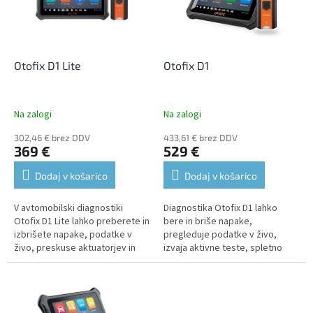
n
o
g
f
p
r
o
Otofix D1 Lite
Otofix D1
d
u
c
Na zalogi
Na zalogi
t
302,46 € brez DDV
433,61 € brez DDV
s
369 €
529 €
Dodaj v košarico
Dodaj v košarico
V avtomobilski diagnostiki
Diagnostika Otofix D1 lahko
Otofix D1 Lite lahko preberete in
bere in briše napake,
izbrišete napake, podatke v
pregleduje podatke v živo,
živo, preskuse aktuatorjev in
izvaja aktivne teste, spletno
servisne funkcije.Podpira skoraj
kodiranje in servisne funkcije.
vse modele, izdelane do...
Podpira skoraj vse modele,
izdelane do...