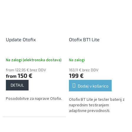
Update Otofix
Otofix BT1 Lite
Na zalogi (elektronska dostava)
Na zalogi
from 122,95 € brez DDV
163,11 € brez DDV
150 €
199 €
from
DETAJL
Dodaj v košarico
Posodobitve za naprave Otofix.
Otofix BT Lite je tester baterij z
naprednim testiranjem
adaptivne prevodnosti.