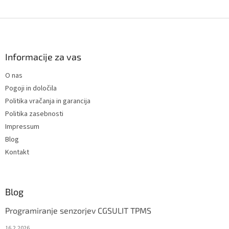
L
i
s
F
t
o
i
o
n
t
Informacije za vas
g
e
c
O nas
r
o
Pogoji in določila
n
t
Politika vračanja in garancija
r
Politika zasebnosti
o
Impressum
l
s
Blog
Kontakt
Blog
Programiranje senzorjev CGSULIT TPMS
16.2.2026