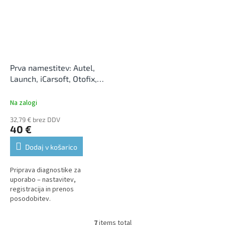
Prva namestitev: Autel,
Launch, iCarsoft, Otofix,
OBDStar (neobvezno)
Na zalogi
32,79 € brez DDV
40 €
Dodaj v košarico
Priprava diagnostike za
uporabo – nastavitev,
registracija in prenos
posodobitev.
7
items total