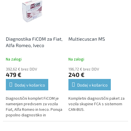
Diagnostika FiCOM za Fiat,
Multiecuscan MS
Alfa Romeo, Iveco
Na zalogi
Na zalogi
392,62 € brez DDV
196,72 € brez DDV
479 €
240 €
Dodaj v košarico
Dodaj v košarico
Diagnostični komplet FiCOM je
Kompletni diagnostični paket za
namenjen predvsem za vozila
vozila skupine FCA s sistemom
Fiat, Alfa Romeo in Iveco. Ponuja
CAN-BUS.
popolno diagnostiko in
brezplačne posodobitve.