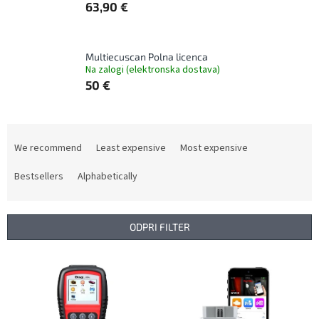
63,90 €
Multiecuscan Polna licenca
Na zalogi (elektronska dostava)
50 €
P
r
We recommend
Least expensive
Most expensive
o
d
Bestsellers
Alphabetically
u
c
t
ODPRI FILTER
s
o
L
r
i
t
s
i
t