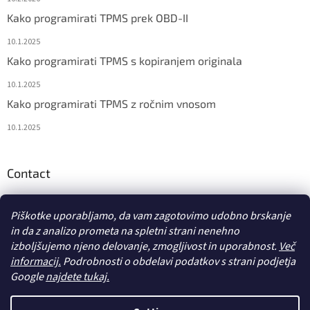
Kako programirati TPMS prek OBD-II
10.1.2025
Kako programirati TPMS s kopiranjem originala
10.1.2025
Kako programirati TPMS z ročnim vnosom
10.1.2025
Contact
info
@
diagstore.si
Piškotke uporabljamo, da vam zagotovimo udobno brskanje
in da z analizo prometa na spletni strani nenehno
izboljšujemo njeno delovanje, zmogljivost in uporabnost.
Več
informacij.
Podrobnosti o obdelavi podatkov s strani podjetja
Google
najdete tukaj.
Ustvaril Shoptet