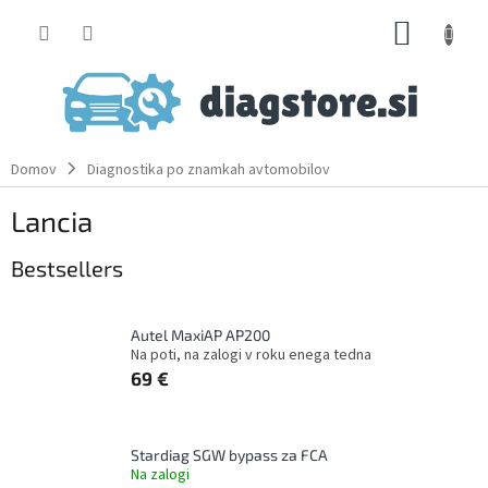
Skip
SHOPP
to
content
CART
Domov
Diagnostika po znamkah avtomobilov
Lancia
Bestsellers
Autel MaxiAP AP200
Na poti, na zalogi v roku enega tedna
69 €
Stardiag SGW bypass za FCA
Na zalogi