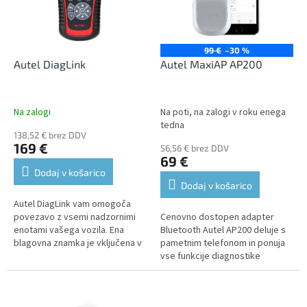
n
o
g
f
p
r
99 €
–30 %
o
Autel DiagLink
Autel MaxiAP AP200
d
u
c
Na zalogi
Na poti, na zalogi v roku enega
t
tedna
138,52 € brez DDV
s
169 €
56,56 € brez DDV
69 €
Dodaj v košarico
Dodaj v košarico
Autel DiagLink vam omogoča
povezavo z vsemi nadzornimi
Cenovno dostopen adapter
enotami vašega vozila. Ena
Bluetooth Autel AP200 deluje s
blagovna znamka je vključena v
pametnim telefonom in ponuja
ceno, druge so na voljo za
vse funkcije diagnostike
doplačilo.
kontrolne enote in napredne
servisne funkcije za vozila,
izdelana...