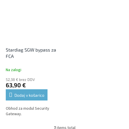
izvaja nastavitve, kodiranje in...
Stardiag SGW bypass za
FCA
Na zalogi
52,38 € brez DDV
63,90 €
Dodaj v košarico
Obhod za modul Security
Gateway.
7
items total