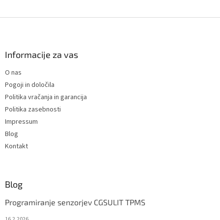
L
i
s
F
t
o
i
o
n
t
Informacije za vas
g
e
c
O nas
r
o
Pogoji in določila
n
t
Politika vračanja in garancija
r
Politika zasebnosti
o
Impressum
l
s
Blog
Kontakt
Blog
Programiranje senzorjev CGSULIT TPMS
16.2.2026