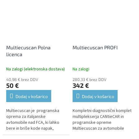
Multiecuscan Polna
Multiecuscan PROFI
licenca
Na zalogi (elektronska dostava)
Na zalogi
40,98 € brez DDV
280,33 € brez DDV
50 €
342 €
Dodaj v košarico
Dodaj v košarico
Multiecuscan je programska
Kompletni diagnostični komplet
oprema za italijanske
multiplekserja CANtieCAR in
avtomobile nad FCA, ki lahko
programske opreme
bere in briše kode napak,
Multiecuscan za avtomobile
pregleduje podatke v živo,
FCA.