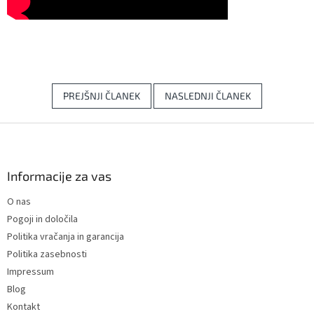
PREJŠNJI ČLANEK
NASLEDNJI ČLANEK
F
o
o
t
Informacije za vas
e
O nas
r
Pogoji in določila
Politika vračanja in garancija
Politika zasebnosti
Impressum
Blog
Kontakt