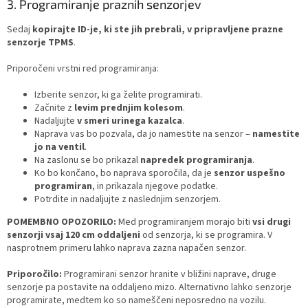
3. Programiranje praznih senzorjev
Sedaj
kopirajte ID-je, ki ste jih prebrali, v pripravljene prazne
senzorje TPMS
.
Priporočeni vrstni red programiranja:
Izberite senzor, ki ga želite programirati.
Začnite z
levim prednjim kolesom
.
Nadaljujte
v smeri urinega kazalca
.
Naprava vas bo pozvala, da jo namestite na senzor –
namestite
jo na ventil
.
Na zaslonu se bo prikazal
napredek programiranja
.
Ko bo končano, bo naprava sporočila, da je
senzor uspešno
programiran
, in prikazala njegove podatke.
Potrdite in nadaljujte z naslednjim senzorjem.
POMEMBNO OPOZORILO:
Med programiranjem morajo biti
vsi drugi
senzorji vsaj 120 cm oddaljeni
od senzorja, ki se programira. V
nasprotnem primeru lahko naprava zazna napačen senzor.
Priporočilo:
Programirani senzor hranite v bližini naprave, druge
senzorje pa postavite na oddaljeno mizo. Alternativno lahko senzorje
programirate, medtem ko so nameščeni neposredno na vozilu.