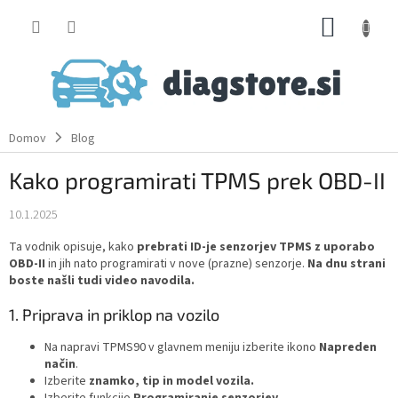
Skip
SHOPP
to
content
CART
Domov
Blog
Kako programirati TPMS prek OBD-II
10.1.2025
Ta vodnik opisuje, kako
prebrati ID-je senzorjev TPMS z uporabo
OBD-II
in jih nato programirati v nove (prazne) senzorje.
Na dnu strani
boste našli tudi video navodila.
1. Priprava in priklop na vozilo
Na napravi TPMS90 v glavnem meniju izberite ikono
Napreden
način
.
Izberite
znamko, tip in model vozila.
Izberite funkcijo
Programiranje senzorjev
.