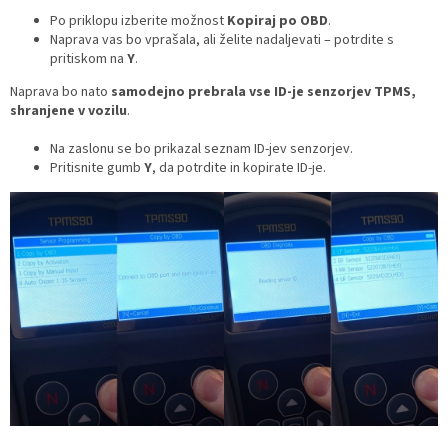
Po priklopu izberite možnost
Kopiraj po OBD
.
Naprava vas bo vprašala, ali želite nadaljevati – potrdite s
pritiskom na
Y
.
Naprava bo nato
samodejno prebrala vse ID-je senzorjev TPMS,
shranjene v vozilu
.
Na zaslonu se bo prikazal seznam ID-jev senzorjev.
Pritisnite gumb
Y
, da potrdite in kopirate ID-je.