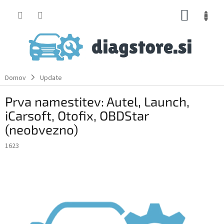
Skip
SHOPP
to
content
CART
Domov
Update
Prva namestitev: Autel, Launch,
iCarsoft, Otofix, OBDStar
(neobvezno)
1623