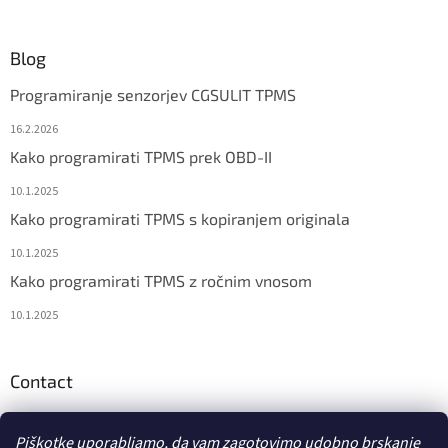
Blog
Programiranje senzorjev CGSULIT TPMS
16.2.2026
Kako programirati TPMS prek OBD-II
10.1.2025
Kako programirati TPMS s kopiranjem originala
10.1.2025
Kako programirati TPMS z ročnim vnosom
10.1.2025
Contact
info
@
diagstore.si
Piškotke uporabljamo, da vam zagotovimo udobno brskanje