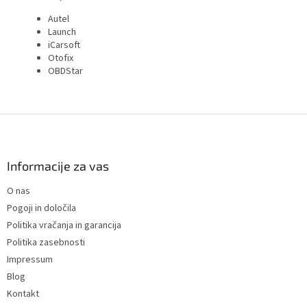
Autel
Launch
iCarsoft
Otofix
OBDStar
F
o
o
t
Informacije za vas
e
O nas
r
Pogoji in določila
Politika vračanja in garancija
Politika zasebnosti
Impressum
Blog
Kontakt