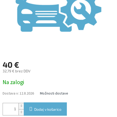
40 €
32,79 € brez DDV
Measure
Na zalogi
price:
Dostava v:
12.8.2026
Možnosti dostave
Dodaj v košarico