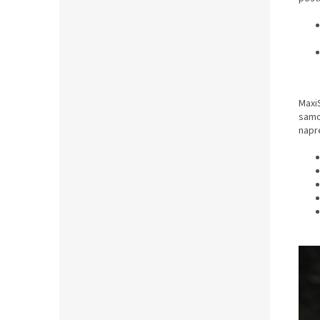
Maxi
samo
napr