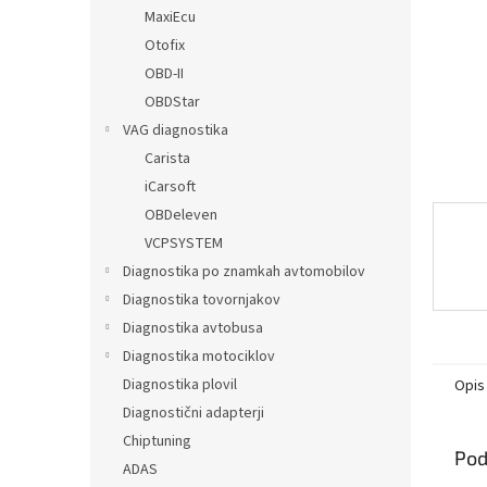
MaxiEcu
Otofix
OBD-II
OBDStar
VAG diagnostika
Carista
iCarsoft
OBDeleven
VCPSYSTEM
Diagnostika po znamkah avtomobilov
Diagnostika tovornjakov
Diagnostika avtobusa
Diagnostika motociklov
Diagnostika plovil
Opis
Diagnostični adapterji
Chiptuning
Pod
ADAS