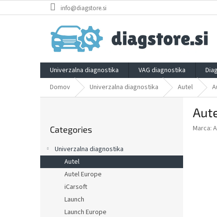
Skip
info@diagstore.si
to
content
Univerzalna diagnostika
VAG diagnostika
Dia
Domov
Univerzalna diagnostika
Autel
A
S
Aute
i
Skip
d
Marca:
A
Categories
categories
e
b
Univerzalna diagnostika
a
Autel
r
Autel Europe
iCarsoft
Launch
Launch Europe