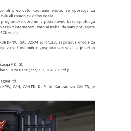
v ali preprosto kodiranje enote, se uporablja za
vilu ali zamenjavi delov vozila.
co programske opreme iz podatkovne baze spletnega
ovezan z internetom, zato ni treba, da sami preverjate
ECU vozila.
koli D-PDU, SAE J2534 &; RP1210 zagotavlja orodje za
nje za več osebnih in gospodarskih vozil, ki je veliko
asija F &; G);
ine SCN za Benz (222, 212, 204, 205 itd.);
aguar itd.
r: KPW, CAN, CAN-FD, DoIP itd. Kar zadeva CAN-FD, je