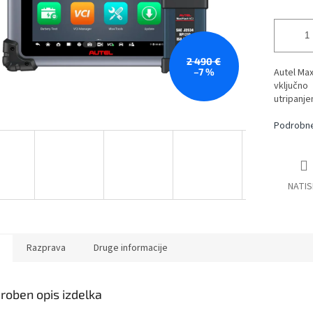
2 490 €
–7 %
Autel Max
vključno
utripanj
Podrobne
NATIS
Razprava
Druge informacije
roben opis izdelka