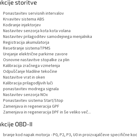
kcije storitve
Ponastavitev servisnih intervalov
Krvavitev sistema ABS
Kodiranje injektorjev
Nastavitev senzorja kota kota volana
Nastavitev prilagoditev samodejnega menjalnika
Registracija akumulatorja
Resetiranje sistemaTPMS
Urejanje električne parkirne zavore
Osnovne nastavitve stopalke za plin
Kalibracija zračnega vzmetenja
Odpuščanje hladilne tekočine
Nastavitve vrat in oken
Kalibracija prilagodljivih luči
ponastavitev modrega signala
Nastavitev senzorja NOx
Ponastavitev sistema Start/Stop
Zamenjava in regeneracija GPF
Zamenjava in regeneracija DPF in še veliko več...
kcije OBD-II
branje kod napak motorja - P0, P2, P3, U0 in proizvajalčeve specifične kod