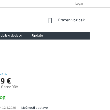
POLITIKA ZASEBNOSTI
IMPRESSUM
BLOG
Login
KONTAKT
SHOPPING
Prazen voziček
CART
obilski dodatki
Update
–7 %
99 €
 € brez DDV
ogi
:
12.8.2026
Možnosti dostave