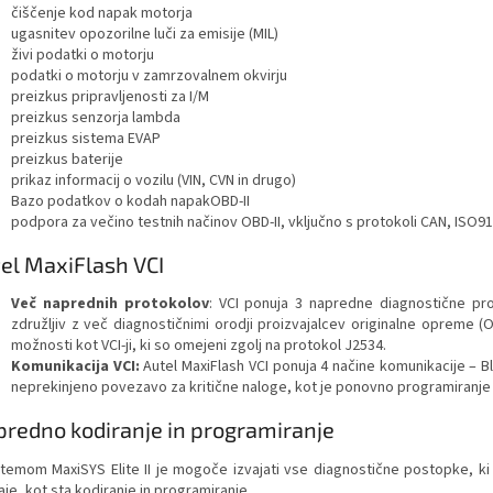
čiščenje kod napak motorja
ugasnitev opozorilne luči za emisije (MIL)
živi podatki o motorju
podatki o motorju v zamrzovalnem okvirju
preizkus pripravljenosti za I/M
preizkus senzorja lambda
preizkus sistema EVAP
preizkus baterije
prikaz informacij o vozilu (VIN, CVN in drugo)
Bazo podatkov o kodah napakOBD-II
podpora za večino testnih načinov OBD-II, vključno s protokoli CAN, IS
el MaxiFlash VCI
Več naprednih protokolov
: VCI ponuja 3 napredne diagnostične prot
združljiv z več diagnostičnimi orodji proizvajalcev originalne opreme (
možnosti kot VCI-ji, ki so omejeni zgolj na protokol J2534.
Komunikacija VCI:
Autel MaxiFlash VCI ponuja 4 načine komunikacije – B
neprekinjeno povezavo za kritične naloge, kot je ponovno programiranje
redno kodiranje in programiranje
stemom MaxiSYS Elite II je mogoče izvajati vse diagnostične postopke, ki 
je, kot sta kodiranje in programiranje.