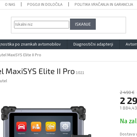
O NAS
POGOJI IN DOLOČILA
POLITIKA VRAČANJA IN GARANCIJA
ISKANJE
gnostika po znamkah avtomobilov
Diagnostični adapterji
Avtom
utel MaxiSYS Elite II Pro
l MaxiSYS Elite II Pro
1021
utel
2 490 €
2 2
1 884,43
Measure
Na zal
price:
Dostava v