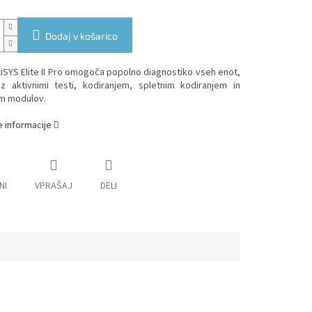
Dodaj v košarico
iSYS Elite II Pro omogoča popolno diagnostiko vseh enot,
 z aktivnimi testi, kodiranjem, spletnim kodiranjem in
em modulov.
 informacije
NI
VPRAŠAJ
DELI