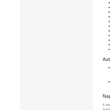
Aut
Nap
S si
posta