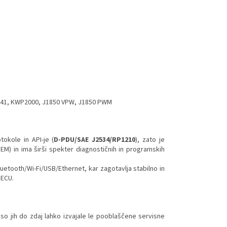
O9141, KWP2000, J1850 VPW, J1850 PWM
okole in API-je (
D-PDU/SAE J2534/RP1210
), zato je
OEM) in ima širši spekter diagnostičnih in programskih
luetooth/Wi-Fi/USB/Ethernet, kar zagotavlja stabilno in
 ECU.
so jih do zdaj lahko izvajale le pooblaščene servisne