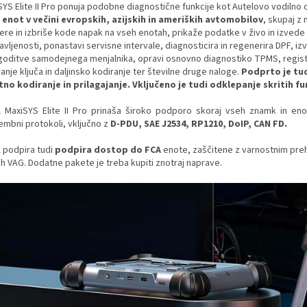
SYS Elite II Pro ponuja podobne diagnostične funkcije kot Autelovo vodilno 
 enot v večini evropskih, azijskih in ameriških avtomobilov
, skupaj z
ere in izbriše kode napak na vseh enotah, prikaže podatke v živo in izvede
avljenosti, ponastavi servisne intervale, diagnosticira in regenerira DPF, 
agoditve samodejnega menjalnika, opravi osnovno diagnostiko TPMS, registri
anje ključa in daljinsko kodiranje ter številne druge naloge.
Podprto je tud
tno kodiranje in prilagajanje. Vključeno je tudi odklepanje skritih fu
l MaxiSYS Elite II Pro prinaša široko podporo skoraj vseh znamk in en
mbni protokoli, vključno z
D-PDU, SAE J2534, RP1210, DoIP, CAN FD.
l podpira tudi
podpira dostop do FCA
enote, zaščitene z varnostnim pr
ih VAG. Dodatne pakete je treba kupiti znotraj naprave.