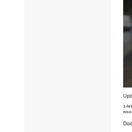
Upd
1-le
niso
Dod