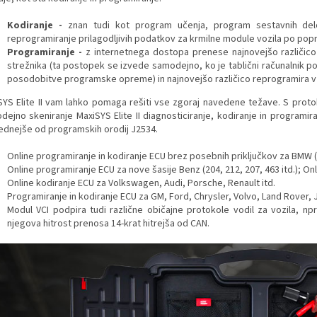
Kodiranje -
znan tudi kot program učenja, program sestavnih delo
reprogramiranje prilagodljivih podatkov za krmilne module vozila po popra
Programiranje -
z internetnega dostopa prenese najnovejšo različi
strežnika (ta postopek se izvede samodejno, ko je tablični računalnik p
posodobitve programske opreme) in najnovejšo različico reprogramira v 
SYS Elite II vam lahko pomaga rešiti vse zgoraj navedene težave. S proto
dejno skeniranje MaxiSYS Elite II diagnosticiranje, kodiranje in programira
ednejše od programskih orodij J2534.
Online programiranje in kodiranje ECU brez posebnih priključkov za BMW (š
Online programiranje ECU za nove šasije Benz (204, 212, 207, 463 itd.); Onl
Online kodiranje ECU za Volkswagen, Audi, Porsche, Renault itd.
Programiranje in kodiranje ECU za GM, Ford, Chrysler, Volvo, Land Rover, J
Modul VCI podpira tudi različne običajne protokole vodil za vozila, np
njegova hitrost prenosa 14-krat hitrejša od CAN.