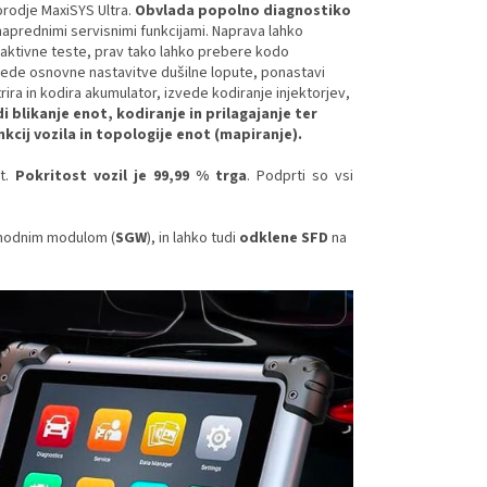
orodje MaxiSYS Ultra.
Obvlada popolno diagnostiko
 naprednimi servisnimi funkcijami. Naprava lahko
 aktivne teste, prav tako lahko prebere kodo
izvede osnovne nastavitve dušilne lopute, ponastavi
ra in kodira akumulator, izvede kodiranje injektorjev,
i blikanje enot, kodiranje in prilagajanje ter
nkcij vozila in topologije enot (mapiranje).
ot.
Pokritost vozil je 99,99 % trga
. Podprti so vsi
ehodnim modulom (
SGW
), in lahko tudi
odklene SFD
na