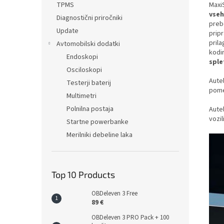
TPMS
Maxi
vseh
Diagnostični priročniki
preb
Update
pripr
pril
Avtomobilski dodatki
kodir
Endoskopi
sple
Osciloskopi
Aute
Testerji baterij
pome
Multimetri
Polnilna postaja
Aute
vozil
Startne powerbanke
Merilniki debeline laka
Top 10 Products
OBDeleven 3 Free
89 €
OBDeleven 3 PRO Pack + 100