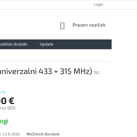
POLITIKA ZASEBNOSTI
IMPRESSUM
BLOG
Login
KONTAKT
SHOPPING
Prazen voziček
CART
obilski dodatki
Update
niverzalni 433 + 315 MHz)
782
8 %
90 €
brez DDV
ogi
:
12.8.2026
Možnosti dostave