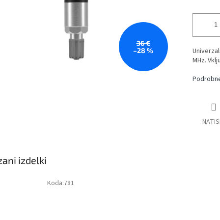
36 €
–28 %
Univerza
MHz. Vklj
Podrobne
NATIS
ani izdelki
Koda:
781