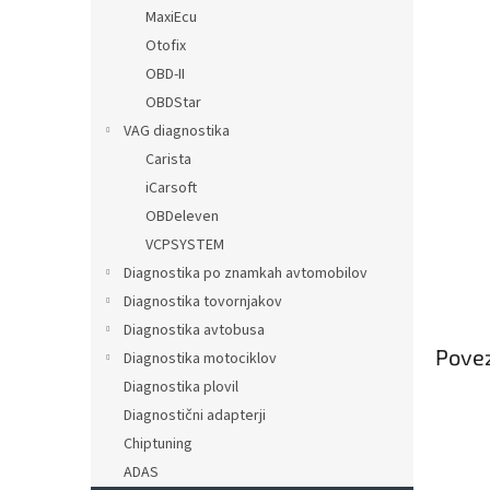
MaxiEcu
Otofix
OBD-II
OBDStar
VAG diagnostika
Carista
iCarsoft
OBDeleven
VCPSYSTEM
Diagnostika po znamkah avtomobilov
Diagnostika tovornjakov
Diagnostika avtobusa
Povez
Diagnostika motociklov
Diagnostika plovil
Diagnostični adapterji
Chiptuning
ADAS