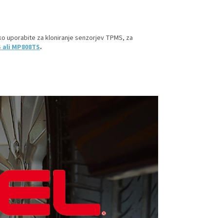
o uporabite za kloniranje senzorjev TPMS, za
S ali MP808TS
.