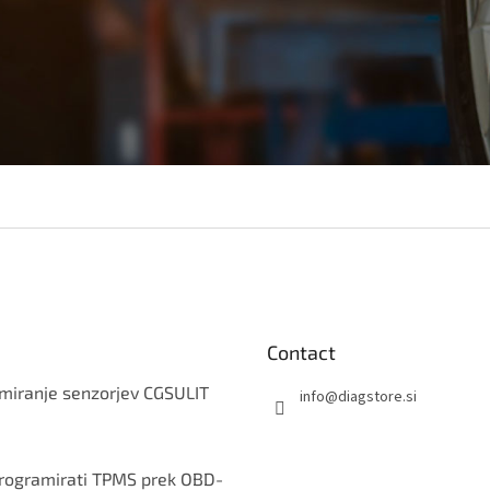
Contact
miranje senzorjev CGSULIT
info
@
diagstore.si
rogramirati TPMS prek OBD-