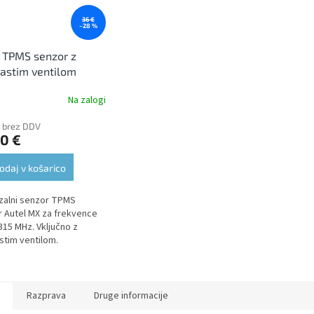
36 €
–28 %
 TPMS senzor z
astim ventilom
erzalni 433 + 315
Na zalogi
€ brez DDV
0 €
odaj v košarico
zalni senzor TPMS
 Autel MX za frekvence
 315 MHz. Vključno z
stim ventilom.
Razprava
Druge informacije