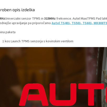
roben opis izdelka
MHz
Univerzalni senzor TPMS
in
315MHz
frekvence. Autel MaxiTPMS Pad lahk
ednejše upravljanje pa priporočamo
Autel TS401, TS501, TS601, MK808T
ina paketa
1 kos Launch TPMS senzorja s kovinskim ventilom