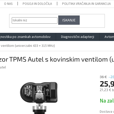
O NAS
POGOJI IN DOLOČILA
POLITIKA VRAČANJA IN GARANCIJA
ISKANJE
gnostika po znamkah avtomobilov
Diagnostični adapterji
Avtom
ventilom (univerzalni 433 + 315 MHz)
or TPMS Autel s kovinskim ventilom (u
utel
36 €
–2
25,
21,23 € 
Measure
Na zal
price:
Dostava v