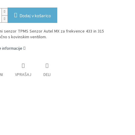
Dodaj v košarico
lni senzor TPMS Senzor Autel MX za frekvence 433 in 315
učno s kovinskim ventilom.
 informacije
NI
VPRAŠAJ
DELI