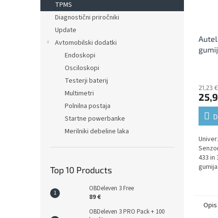
TPMS
Diagnostični priročniki
Update
Autel
Avtomobilski dodatki
gumij
Endoskopi
(univ
Osciloskopi
MHz)
Testerji baterij
21,23 
Multimetri
25,9
Polnilna postaja
D
Startne powerbanke
Merilniki debeline laka
Univer
Senzor
433 in
gumija
Top 10 Products
OBDeleven 3 Free
89 €
Opis
OBDeleven 3 PRO Pack + 100