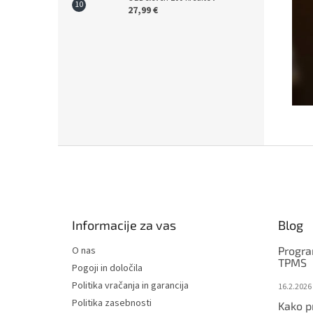
27,99 €
F
o
o
t
e
Informacije za vas
Blog
r
O nas
Progra
TPMS
Pogoji in določila
Politika vračanja in garancija
16.2.2026
Politika zasebnosti
Kako p