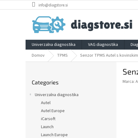
Skip
info@diagstore.si
to
content
Univerzalna diagnostika
VAG diagnostika
Dia
Domov
TPMS
Senzor TPMS Autel s kovinskim 
S
Senz
i
Skip
d
Marca:
A
Categories
categories
e
b
Univerzalna diagnostika
a
Autel
r
Autel Europe
iCarsoft
Launch
Launch Europe