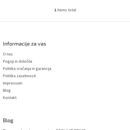
tovornjake, avtobuse in
traktorje.
1
items total
L
i
s
F
t
o
i
o
n
t
Informacije za vas
g
e
c
O nas
r
o
Pogoji in določila
n
t
Politika vračanja in garancija
r
Politika zasebnosti
o
Impressum
l
s
Blog
Kontakt
Blog