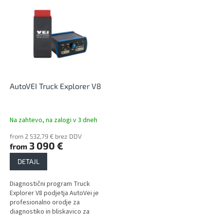
L
t
i
s
s
o
t
r
o
t
f
i
p
n
r
g
o
AutoVEI Truck Explorer V8
d
u
c
Na zahtevo, na zalogi v 3 dneh
t
from 2 532,79 € brez DDV
s
3 090 €
from
DETAJL
Diagnostični program Truck
Explorer V8 podjetja AutoVei je
profesionalno orodje za
diagnostiko in bliskavico za