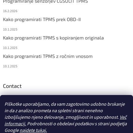
Programiranje senzorjev CGSULIT TPMS
16.2.2026
Kako programirati TPMS prek OBD-II
10.1.2025
Kako programirati TPMS s kopiranjem originala
10.1.2025
Kako programirati TPMS z ročnim vnosom
10.1.2025
Contact
info
@
diagstore.si
Piškotke uporabljamo, da vam zagotovimo udobno brskanje
in da z analizo prometa na spletni strani nenehno
izboljšujemo njeno delovanje, zmogljivost in uporabnost.
Več
informacij.
Podrobnosti o obdelavi podatkov s strani podjetja
Google
najdete tukaj.