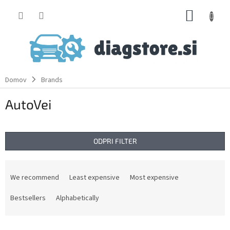
Skip
SHOPP
to
content
CART
Domov
Brands
AutoVei
ODPRI FILTER
P
r
We recommend
Least expensive
Most expensive
o
d
Bestsellers
Alphabetically
u
c