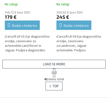
Na zalogi
Na zalogi
146,72 € brez DDV
200,82 € brez DDV
179 €
245 €
Dodaj v košarico
Dodaj v košarico
iCarsoft LR V3.0 je diagnostično
iCarsoft LR V4.0 je diagnostično
orodje, zasnovano za
orodje, zasnovano
avtomobile Land Rover in
za Landrover, Jaguar
Jaguar. Podpira diagnostiko
avtomobile. Podpira
vseh enot, kjer omogoča branje
diagnostiko vseh enot, kjer
in brisanje kod napak, prikaz
omogoča branje in brisanje kod
podatkov...
napak, prikaz...
LOAD 18 MORE
P
1
2
a
L
g
42
items total
i
i
s
TOP
n
t
a
i
t
i
F
n
o
g
o
n