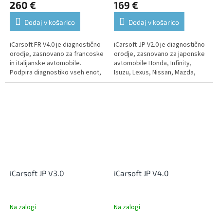
260 €
169 €
Dodaj v košarico
Dodaj v košarico
iCarsoft FR V4.0 je diagnostično
iCarsoft JP V2.0 je diagnostično
orodje, zasnovano za francoske
orodje, zasnovano za japonske
in italijanske avtomobile.
avtomobile Honda, Infinity,
Podpira diagnostiko vseh enot,
Isuzu, Lexus, Nissan, Mazda,
kjer omogoča branje in brisanje
Mitsubishi, Subaru, Daewoo,
kod napak, prikaz...
Hyundai, Kia in Toyota,...
iCarsoft JP V3.0
iCarsoft JP V4.0
Na zalogi
Na zalogi