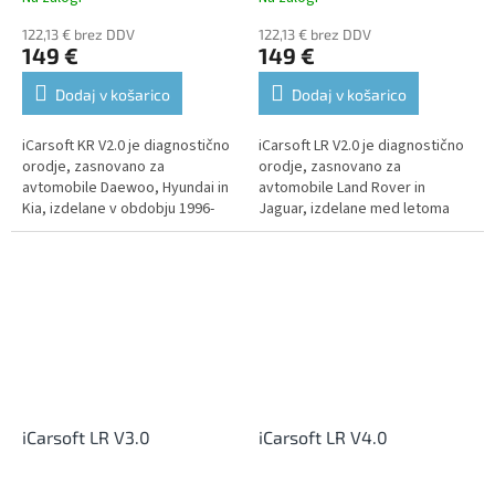
122,13 € brez DDV
122,13 € brez DDV
149 €
149 €
Dodaj v košarico
Dodaj v košarico
iCarsoft KR V2.0 je diagnostično
iCarsoft LR V2.0 je diagnostično
orodje, zasnovano za
orodje, zasnovano za
avtomobile Daewoo, Hyundai in
avtomobile Land Rover in
Kia, izdelane v obdobju 1996-
Jaguar, izdelane med letoma
2016. Podpira diagnostiko vseh
1996 in 2016. Podpira
enot, kjer omogoča branje in...
diagnostiko vseh enot, kjer
omogoča branje in...
iCarsoft LR V3.0
iCarsoft LR V4.0