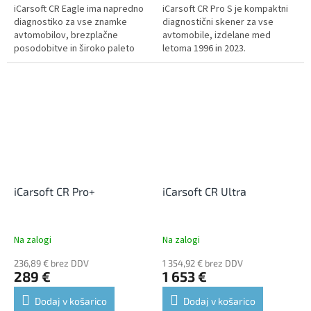
iCarsoft CR Eagle ima napredno
iCarsoft CR Pro S je kompaktni
diagnostiko za vse znamke
diagnostični skener za vse
avtomobilov, brezplačne
avtomobile, izdelane med
posodobitve in široko paleto
letoma 1996 in 2023.
uporabnih dodatkov.
iCarsoft CR Pro+
iCarsoft CR Ultra
Na zalogi
Na zalogi
236,89 € brez DDV
1 354,92 € brez DDV
289 €
1 653 €
Dodaj v košarico
Dodaj v košarico