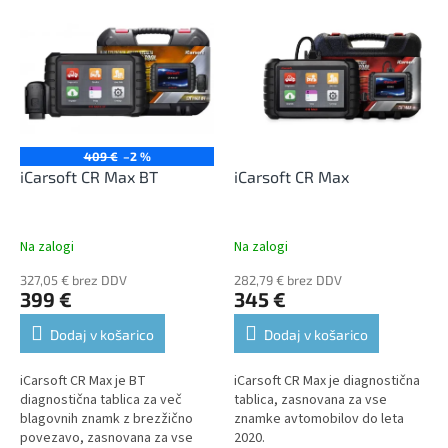
L
t
i
s
s
o
t
r
o
t
f
i
p
n
r
g
409 €
–2 %
o
iCarsoft CR Max BT
iCarsoft CR Max
d
u
c
Na zalogi
Na zalogi
t
327,05 € brez DDV
282,79 € brez DDV
s
399 €
345 €
Dodaj v košarico
Dodaj v košarico
iCarsoft CR Max je BT
iCarsoft CR Max je diagnostična
diagnostična tablica za več
tablica, zasnovana za vse
blagovnih znamk z brezžično
znamke avtomobilov do leta
povezavo, zasnovana za vse
2020.