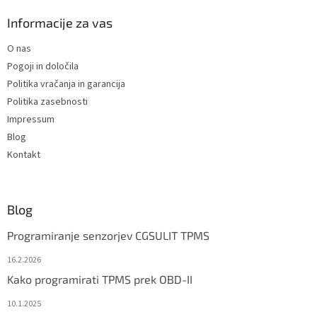
c
o
o
t
Informacije za vas
n
e
t
O nas
r
r
Pogoji in določila
o
l
Politika vračanja in garancija
s
Politika zasebnosti
Impressum
Blog
Kontakt
Blog
Programiranje senzorjev CGSULIT TPMS
16.2.2026
Kako programirati TPMS prek OBD-II
10.1.2025