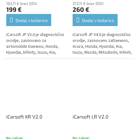
163,11 € brez DDV
213,11 € brez DDV
199 €
260 €
Dodaj v košarico
Dodaj v košarico
iCarsoft JP V3.0 je diagnostično
iCarsoft JP V4.0 je diagnostično
orodje, zasnovano za
orodje, zasnovano zaDaewoo,
avtomobile Daewoo, Honda,
Acura, Honda, Hyundai, Kia,
Hyundai, Infinity, Isuzu, Kia,
Isuzu, Mazda, Mitsubishi, Infiniti,
Lexus, Nissan, Mazda,
Nissan, Nissan GTR, Subaru,
Mitsubishi, Subaru, Suzuki in
Suzuki, Lexus, Scion,...
Toyota....
iCarsoft KR V2.0
iCarsoft LR V2.0
Na zalogi
Na zalogi