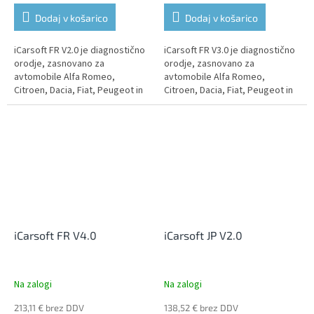
Dodaj v košarico
Dodaj v košarico
iCarsoft FR V2.0 je diagnostično
iCarsoft FR V3.0 je diagnostično
orodje, zasnovano za
orodje, zasnovano za
avtomobile Alfa Romeo,
avtomobile Alfa Romeo,
Citroen, Dacia, Fiat, Peugeot in
Citroen, Dacia, Fiat, Peugeot in
Renault, izdelane med letoma
Renault. Podpira diagnostiko
1996 in 2016. Podpira
vseh enot, kjer omogoča branje
diagnostiko vseh...
in...
iCarsoft FR V4.0
iCarsoft JP V2.0
Na zalogi
Na zalogi
213,11 € brez DDV
138,52 € brez DDV