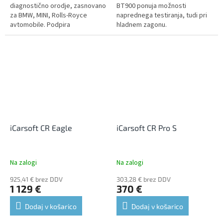
diagnostično orodje, zasnovano
BT900 ponuja možnosti
za BMW, MINI, Rolls-Royce
naprednega testiranja, tudi pri
avtomobile. Podpira
hladnem zagonu.
diagnostiko vseh enot, kjer
omogoča branje in brisanje kod
napak, prikaz...
iCarsoft CR Eagle
iCarsoft CR Pro S
Na zalogi
Na zalogi
925,41 € brez DDV
303,28 € brez DDV
1 129 €
370 €
Dodaj v košarico
Dodaj v košarico