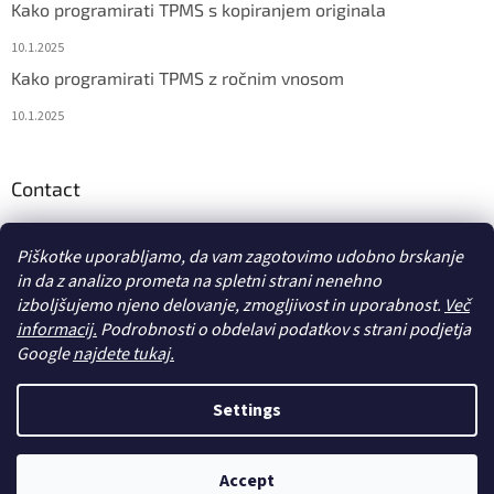
Kako programirati TPMS s kopiranjem originala
10.1.2025
Kako programirati TPMS z ročnim vnosom
10.1.2025
Contact
info
@
diagstore.si
Piškotke uporabljamo, da vam zagotovimo udobno brskanje
in da z analizo prometa na spletni strani nenehno
izboljšujemo njeno delovanje, zmogljivost in uporabnost.
Več
informacij.
Podrobnosti o obdelavi podatkov s strani podjetja
Google
najdete tukaj.
Ustvaril Shoptet
Settings
Avtorske pravice 2026
diagstore.si
. Vse pravice pridržane.
Uredi
Accept
nastavitve piškotkov