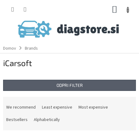
Skip
SHOPP
to
content
CART
Domov
Brands
iCarsoft
ODPRI FILTER
P
r
We recommend
Least expensive
Most expensive
o
d
Bestsellers
Alphabetically
u
c