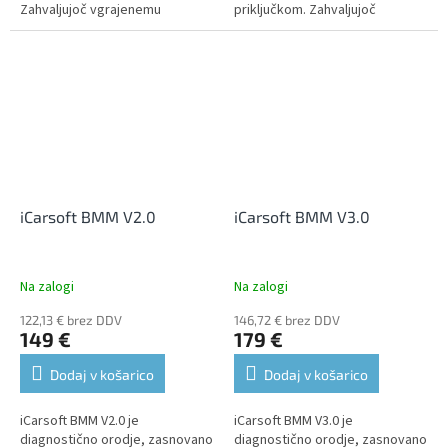
Zahvaljujoč vgrajenemu
priključkom. Zahvaljujoč
multiplekserju je mogoče
vgrajenemu multiplekserju je
priključiti vse enote. Uporablja
mogoče priključiti vse enote.
se lahko na...
Uporablja se lahko...
iCarsoft BMM V2.0
iCarsoft BMM V3.0
Na zalogi
Na zalogi
122,13 € brez DDV
146,72 € brez DDV
149 €
179 €
Dodaj v košarico
Dodaj v košarico
iCarsoft BMM V2.0 je
iCarsoft BMM V3.0 je
diagnostično orodje, zasnovano
diagnostično orodje, zasnovano