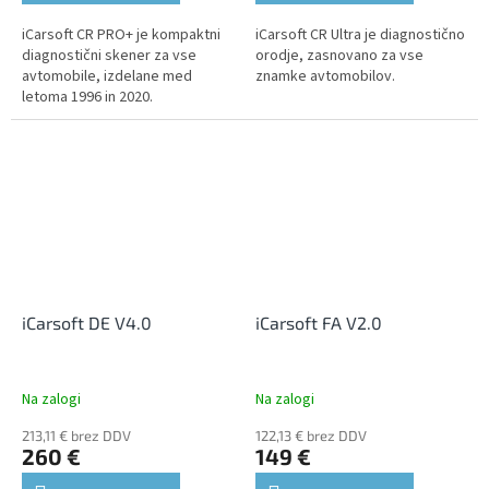
iCarsoft CR PRO+ je kompaktni
iCarsoft CR Ultra je diagnostično
diagnostični skener za vse
orodje, zasnovano za vse
avtomobile, izdelane med
znamke avtomobilov.
letoma 1996 in 2020.
iCarsoft DE V4.0
iCarsoft FA V2.0
Na zalogi
Na zalogi
213,11 € brez DDV
122,13 € brez DDV
260 €
149 €