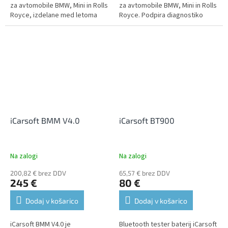
za avtomobile BMW, Mini in Rolls
za avtomobile BMW, Mini in Rolls
Royce, izdelane med letoma
Royce. Podpira diagnostiko
1996 in 2016. Podpira
vseh enot, kjer omogoča branje
diagnostiko vseh enot, kjer
in brisanje kod napak, prikaz...
omogoča branje...
iCarsoft BMM V4.0
iCarsoft BT900
Na zalogi
Na zalogi
200,82 € brez DDV
65,57 € brez DDV
245 €
80 €
Dodaj v košarico
Dodaj v košarico
iCarsoft BMM V4.0 je
Bluetooth tester baterij iCarsoft