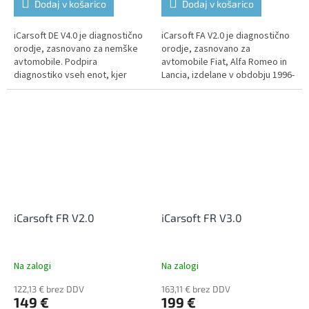
Dodaj v košarico
Dodaj v košarico
iCarsoft DE V4.0 je diagnostično
iCarsoft FA V2.0 je diagnostično
orodje, zasnovano za nemške
orodje, zasnovano za
avtomobile. Podpira
avtomobile Fiat, Alfa Romeo in
diagnostiko vseh enot, kjer
Lancia, izdelane v obdobju 1996-
omogoča branje in brisanje kod
2016. Podpira diagnostiko vseh
napak, prikaz podatkov v živo,...
enot, kjer omogoča branje in...
iCarsoft FR V2.0
iCarsoft FR V3.0
Na zalogi
Na zalogi
122,13 € brez DDV
163,11 € brez DDV
149 €
199 €