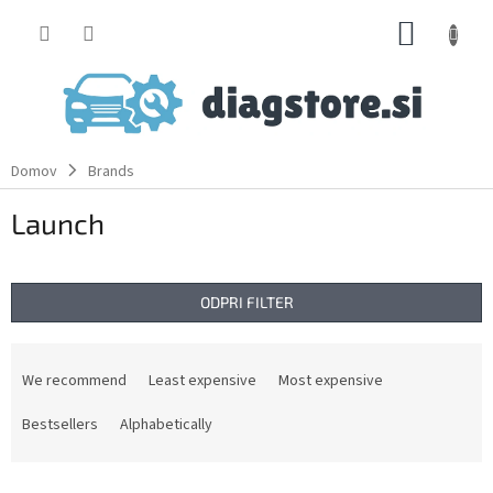
Skip
SHOPP
to
content
CART
Domov
Brands
Launch
ODPRI FILTER
P
r
We recommend
Least expensive
Most expensive
o
d
Bestsellers
Alphabetically
u
c