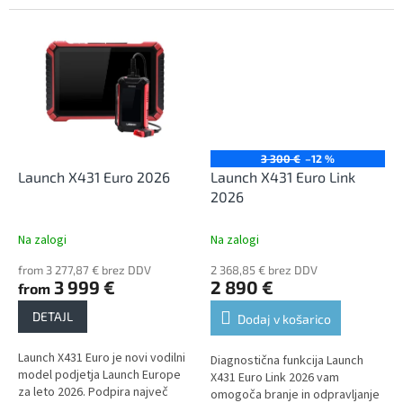
najnovejše modele vozil.
3 300 €
–12 %
Launch X431 Euro 2026
Launch X431 Euro Link
2026
Na zalogi
Na zalogi
from 3 277,87 € brez DDV
2 368,85 € brez DDV
3 999 €
2 890 €
from
DETAJL
Dodaj v košarico
Launch X431 Euro je novi vodilni
Diagnostična funkcija Launch
model podjetja Launch Europe
X431 Euro Link 2026 vam
za leto 2026. Podpira največ
omogoča branje in odpravljanje