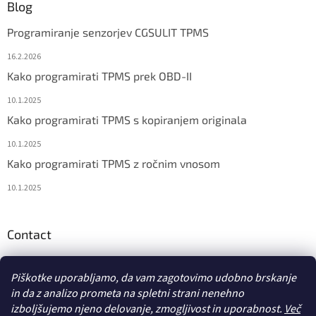
Blog
Programiranje senzorjev CGSULIT TPMS
16.2.2026
Kako programirati TPMS prek OBD-II
10.1.2025
Kako programirati TPMS s kopiranjem originala
10.1.2025
Kako programirati TPMS z ročnim vnosom
10.1.2025
Contact
info
@
diagstore.si
Piškotke uporabljamo, da vam zagotovimo udobno brskanje
in da z analizo prometa na spletni strani nenehno
izboljšujemo njeno delovanje, zmogljivost in uporabnost.
Več