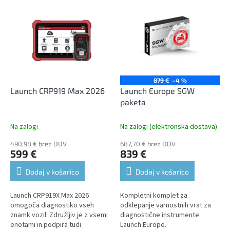
L
t
i
s
s
o
t
r
o
t
f
i
p
n
r
g
879 €
–4 %
o
Launch CRP919 Max 2026
Launch Europe SGW
d
paketa
u
c
Na zalogi
Na zalogi (elektronska dostava)
t
490,98 € brez DDV
687,70 € brez DDV
s
599 €
839 €
Dodaj v košarico
Dodaj v košarico
Launch CRP919X Max 2026
Kompletni komplet za
omogoča diagnostiko vseh
odklepanje varnostnih vrat za
znamk vozil. Združljiv je z vsemi
diagnostične instrumente
enotami in podpira tudi
Launch Europe.