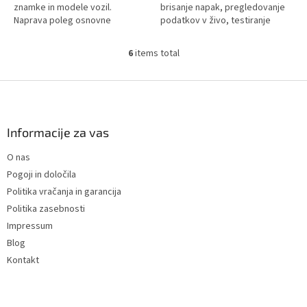
znamke in modele vozil.
brisanje napak, pregledovanje
Naprava poleg osnovne
podatkov v živo, testiranje
diagnostike ponuja tudi
akumulatorjev in druge izbrane
napredno kodiranje, flash
servisne funkcije. Podpira...
6
items total
L
vdelane...
i
s
F
t
o
i
o
n
t
Informacije za vas
g
e
c
O nas
r
o
Pogoji in določila
n
t
Politika vračanja in garancija
r
Politika zasebnosti
o
Impressum
l
s
Blog
Kontakt