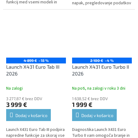
funkcij med vsemi modeli in
napak, pregledovanje podatkov
poleg osnovnih diagnostičnih
v živo, izvajanje testov baterije
nalog ponuja tudi napredno...
in številne druge servisne...
4 899 €
–18 %
2 100 €
–4 %
Launch X431 Euro Tab III
Launch X431 Euro Turbo II
2026
2026
Na zalogi
Na poti, na zalogi v roku 3 dni
3 277,87 € brez DDV
1 638,52 € brez DDV
3 999 €
1 999 €
Dodaj v košarico
Dodaj v košarico
Launch X431 Euro Tab III podpira
Diagnostika Launch X431 Euro
napredne funkcije za skoraj vse
Turbo II vam omogoča branje in