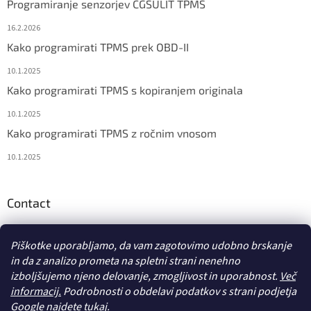
Programiranje senzorjev CGSULIT TPMS
16.2.2026
Kako programirati TPMS prek OBD-II
10.1.2025
Kako programirati TPMS s kopiranjem originala
10.1.2025
Kako programirati TPMS z ročnim vnosom
10.1.2025
Contact
info
@
diagstore.si
Piškotke uporabljamo, da vam zagotovimo udobno brskanje
in da z analizo prometa na spletni strani nenehno
izboljšujemo njeno delovanje, zmogljivost in uporabnost.
Več
informacij.
Podrobnosti o obdelavi podatkov s strani podjetja
Google
najdete tukaj.