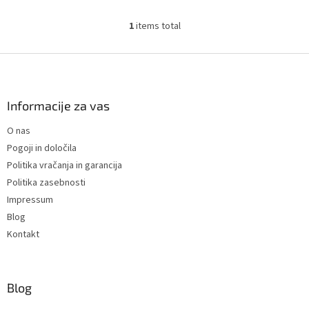
sloja laka. Samodejno zazna
površino in omogoča merjenje
1
items total
L
sloja...
i
s
F
t
o
i
o
n
t
Informacije za vas
g
e
c
O nas
r
o
Pogoji in določila
n
t
Politika vračanja in garancija
r
Politika zasebnosti
o
Impressum
l
s
Blog
Kontakt
Blog