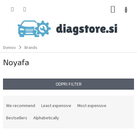
Skip
SHOPP
to
content
CART
Domov
Brands
Noyafa
ODPRI FILTER
P
r
We recommend
Least expensive
Most expensive
o
d
Bestsellers
Alphabetically
u
c