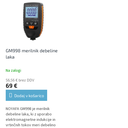
L
t
i
s
s
o
t
r
o
t
f
i
p
n
r
g
o
GM998 merilnik debeline
d
laka
u
c
Na zalogi
t
56,56 € brez DDV
s
69 €
Dodaj v košarico
NOYAFA GM998 je merilnik
debeline laka, ki z uporabo
elektromagnetne indukcije in
vrtinčnih tokov meri debelino