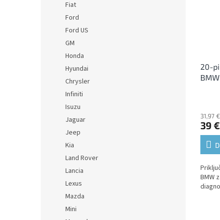
Fiat
Ford
Ford US
GM
Honda
20-pi
Hyundai
BMW 
Chrysler
Infiniti
Isuzu
31,97 
Jaguar
39 €
Jeep
Kia
D
Land Rover
Priklju
Lancia
BMW z 
Lexus
diagno
Mazda
Mini