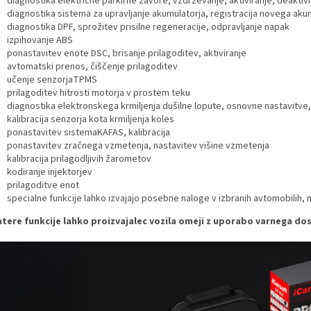
diagnostika električne parkirne zavore, vzdrževanje, aktiviranje, deaktivir
diagnostika sistema za upravljanje akumulatorja, registracija novega aku
diagnostika DPF, sprožitev prisilne regeneracije, odpravljanje napak
izpihovanje ABS
ponastavitev enote DSC, brisanje prilagoditev, aktiviranje
avtomatski prenos, čiščenje prilagoditev
učenje senzorjaTPMS
prilagoditev hitrosti motorja v prostem teku
diagnostika elektronskega krmiljenja dušilne lopute, osnovne nastavitve,
kalibracija senzorja kota krmiljenja koles
ponastavitev sistemaKAFAS, kalibracija
ponastavitev zračnega vzmetenja, nastavitev višine vzmetenja
kalibracija prilagodljivih žarometov
kodiranje injektorjev
prilagoditve enot
specialne funkcije lahko izvajajo posebne naloge v izbranih avtomobilih, 
tere funkcije lahko proizvajalec vozila omeji z uporabo varnega do