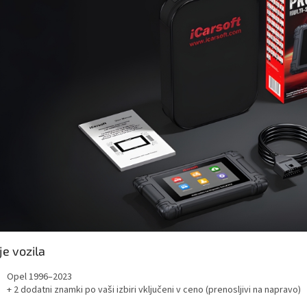
je vozila
Opel 1996–2023
+ 2 dodatni znamki po vaši izbiri vključeni v ceno (prenosljivi na napravo)