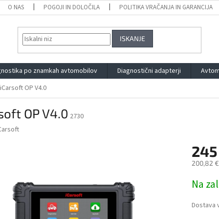
O NAS
POGOJI IN DOLOČILA
POLITIKA VRAČANJA IN GARANCIJA
ISKANJE
gnostika po znamkah avtomobilov
Diagnostični adapterji
Avtom
iCarsoft OP V4.0
soft OP V4.0
2730
Carsoft
245
200,82 €
Measure
Na zal
price:
Dostava v