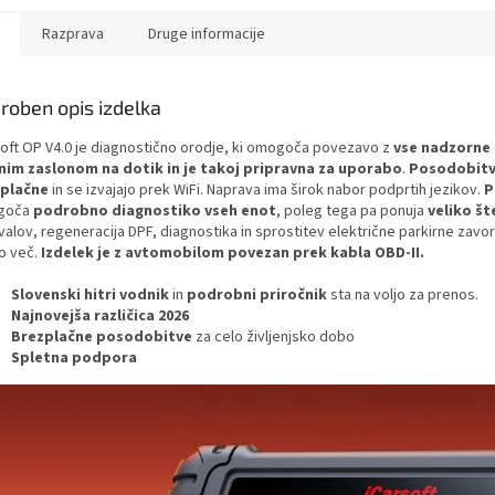
Razprava
Druge informacije
roben opis izdelka
soft OP V4.0 je diagnostično orodje, ki omogoča povezavo z
vse nadzorne 
nim zaslonom na dotik in je takoj pripravna za uporabo
.
Posodobitv
zplačne
in se izvajajo prek WiFi. Naprava ima širok nabor podprtih jezikov.
P
goča
podrobno diagnostiko vseh enot
, poleg tega pa ponuja
veliko št
valov, regeneracija DPF, diagnostika in sprostitev električne parkirne zavore
ko več.
Izdelek je z avtomobilom povezan prek kabla OBD-II.
Slovenski hitri vodnik
in
podrobni priročnik
sta na voljo za prenos.
Najnovejša različica 2026
Brezplačne posodobitve
za celo življenjsko dobo
Spletna podpora