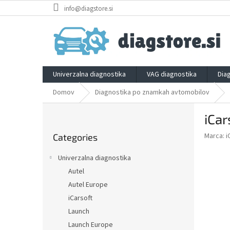
Skip
info@diagstore.si
to
content
Univerzalna diagnostika
VAG diagnostika
Dia
Domov
Diagnostika po znamkah avtomobilov
S
iCar
i
Skip
d
Marca:
i
Categories
categories
e
b
Univerzalna diagnostika
a
Autel
r
Autel Europe
iCarsoft
Launch
Launch Europe