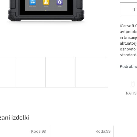
iCarsoft 
avtomobi
in brisan
aktuatorj
osnovno 
standarda
Podrobne
NATIS
ani izdelki
Koda:
98
Koda:
99