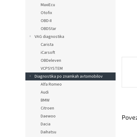
MaxiEcu
Otofix
OBD-II
OBDStar
VAG diagnostika
Carista
iCarsoft
OBDeleven
VCPSYSTEM
Diagnostika po znamkah avtomobilov
Alfa Romeo
Audi
BMW
Citroen
Daewoo
Povez
Dacia
Daihatsu