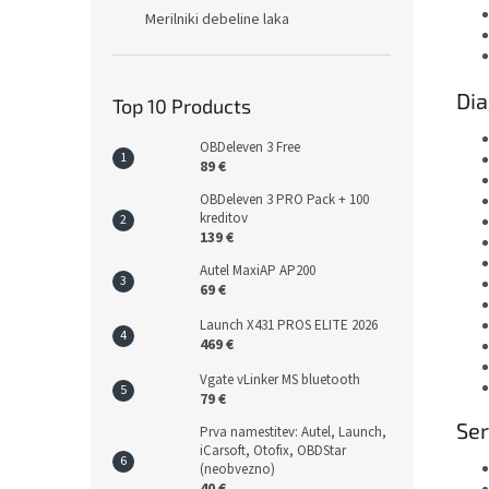
Merilniki debeline laka
Dia
Top 10 Products
OBDeleven 3 Free
89 €
OBDeleven 3 PRO Pack + 100
kreditov
139 €
Autel MaxiAP AP200
69 €
Launch X431 PROS ELITE 2026
469 €
Vgate vLinker MS bluetooth
79 €
Ser
Prva namestitev: Autel, Launch,
iCarsoft, Otofix, OBDStar
(neobvezno)