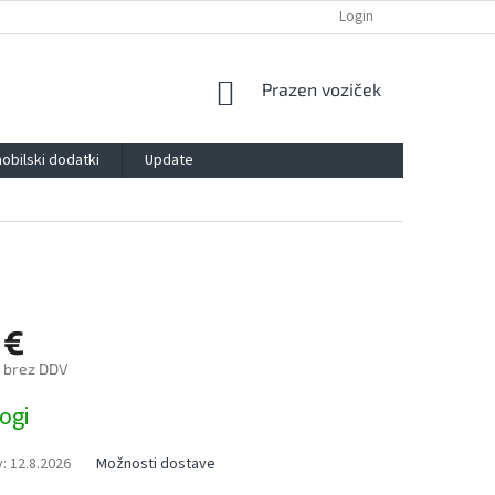
POLITIKA ZASEBNOSTI
IMPRESSUM
BLOG
Login
KONTAKT
SHOPPING
Prazen voziček
CART
obilski dodatki
Update
 €
 brez DDV
ogi
:
12.8.2026
Možnosti dostave