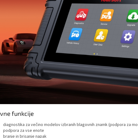
vne funkcije
diagnostika za večino modelov izbranih blagovnih znamk (podpora za mod
podpora za vse enote
branje in brisanje napak