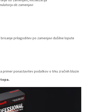
anje ob zamenjavi, inicializacija
mulatorja ob zamenjavi
 brisanje prilagoditev po zamenjavi dušilne lopute
na primer ponastavitev podatkov o trku zračnih blazin
stopa.