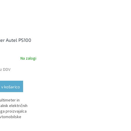
er Autel PS100
Na zalogi
ez DDV
 v košarico
ltimeter in
lnik električnih
ga proizvajalca
vtomobilske
e.