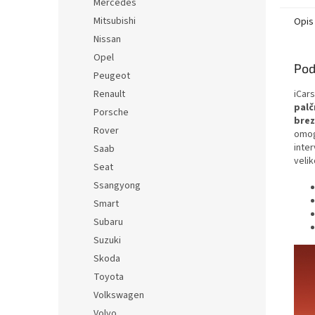
Mercedes
Mitsubishi
Opis
Nissan
Opel
Pod
Peugeot
Renault
iCar
palč
Porsche
bre
Rover
omo
inter
Saab
veli
Seat
Ssangyong
Smart
Subaru
Suzuki
Skoda
Toyota
Volkswagen
Volvo