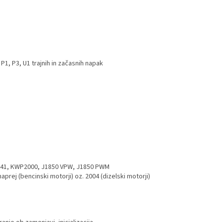
P1, P3, U1 trajnih in začasnih napak
O9141, KWP2000, J1850 VPW, J1850 PWM
rej (bencinski motorji) oz. 2004 (dizelski motorji)