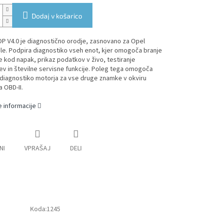
Dodaj v košarico
OP V4.0 je diagnostično orodje, zasnovano za
Opel
le.
Podpira diagnostiko vseh enot, kjer omogoča branje
je kod napak, prikaz podatkov v živo, testiranje
ev in številne servisne funkcije. Poleg tega omogoča
diagnostiko motorja za vse druge znamke v okviru
 OBD-II.
 informacije
NI
VPRAŠAJ
DELI
Koda:
1245