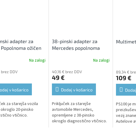
nski adapter za
38-pinski adapter za
Multimet
Popolnoma ožičen
Mercedes popolnoma
ožičen
Na zalogi
Na zalogi
€ brez DDV
40,16 € brez DDV
89,34 € br
49 €
109 €
odaj v košarico
Dodaj v košarico
Dodaj
ček za starejša vozila
Priključek za starejše
PS100 je mu
okroglo 20-pinsko
avtomobile Mercedes,
preizkuševa
stično vtičnico.
opremljene z 38-pinsko
vezij znane
okroglo diagnostično vtičnico.
Autelove a
diagnostik