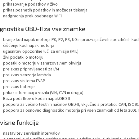
prikazovanje podatkov v živo
prikaz posnetih podatkov in možnost tiskanja
nadgradnja prek osebnega WiFi
gnostika OBD-II za vse znamke
branje kod napak motorja P0, P2, P3, U0 in proizvajalčevih specifičnih kod 
čiščenje kod napak motorja
ugasnitev opozorilne luči za emisije (MIL)
živi podatki o motorju
podatki o motorju v zamrzovalnem okvirju
preizkus pripravljenosti za I/M
preizkus senzorja lambda
preizkus sistema EVAP
preizkus baterije
prikaz informacij o vozilu (VIN, CVN in drugo)
Baza podatkov o kodah napakOBD-II
podpora za večino testnih načinov OBD-II, vključno s protokoli CAN, IS
podpora za osnovno diagnostiko motorja pri vseh znamkah od leta 2001 nap
visne funkcije
nastavitev servisnih intervalov