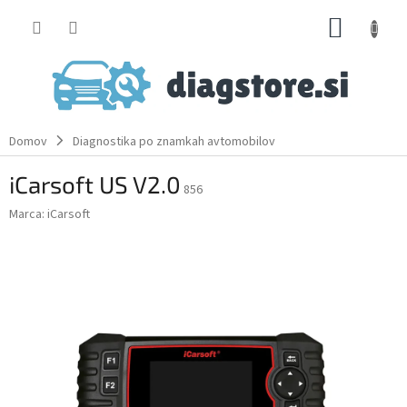
Skip
SHOPP
to
content
CART
Domov
Diagnostika po znamkah avtomobilov
iCarsoft US V2.0
856
Marca:
iCarsoft