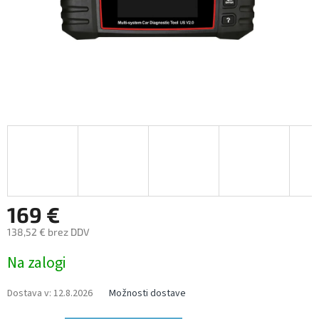
169 €
138,52 € brez DDV
Measure
Na zalogi
price:
Dostava v:
12.8.2026
Možnosti dostave