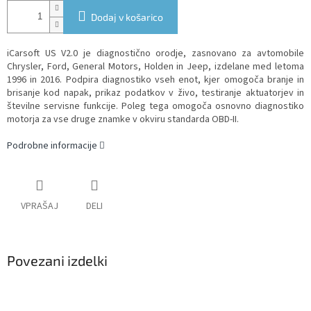
Dodaj v košarico
iCarsoft US V2.0 je diagnostično orodje, zasnovano za avtomobile
Chrysler, Ford, General Motors, Holden in Jeep, izdelane med letoma
1996 in 2016. Podpira diagnostiko vseh enot, kjer omogoča branje in
brisanje kod napak, prikaz podatkov v živo, testiranje aktuatorjev in
številne servisne funkcije. Poleg tega omogoča osnovno diagnostiko
motorja za vse druge znamke v okviru standarda OBD-II.
Podrobne informacije
VPRAŠAJ
DELI
Povezani izdelki