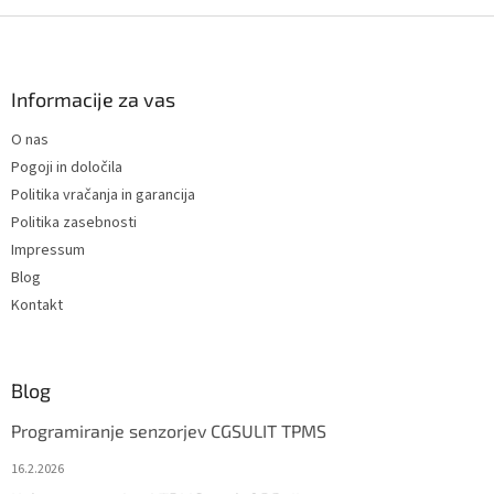
F
o
o
t
Informacije za vas
e
O nas
r
Pogoji in določila
Politika vračanja in garancija
Politika zasebnosti
Impressum
Blog
Kontakt
Blog
Programiranje senzorjev CGSULIT TPMS
16.2.2026