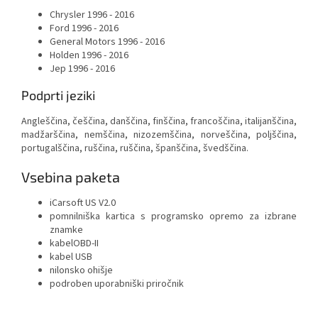
Chrysler 1996 - 2016
Ford 1996 - 2016
General Motors 1996 - 2016
Holden 1996 - 2016
Jep 1996 - 2016
Podprti jeziki
Angleščina, češčina, danščina, finščina, francoščina, italijanščina,
madžarščina, nemščina, nizozemščina, norveščina, poljščina,
portugalščina, ruščina, ruščina, španščina, švedščina.
Vsebina paketa
iCarsoft US V2.0
pomnilniška kartica s programsko opremo za izbrane
znamke
kabelOBD-II
kabel USB
nilonsko ohišje
podroben uporabniški priročnik