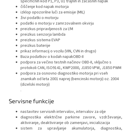
specifičnih kod P1, P3, U1 trajnih in začasnih napak
čiščenje kod napak motorja
izklop opozorilne luči za emisije (MIL)
živi podatki o motorju
podatki o motorju v zamrzovalnem okvirju
preizkus pripravljenosti za I/M
preizkus senzorja lambda
preizkus sistema EVAP
preizkus baterije
prikaz informacij o vozilu (VIN, CVN in drugo)
Baza podatkov o kodah napakOBD-II
podpora za večino testnih načinov OBD-II, vključno s
protokoli CAN, ISO9141, KWP2000, J1850 VPW, J1850 PWM
podpora za osnovno diagnostiko motorja pri vseh
znamkah od leta 2001 naprej (bencinski motorji) oz. 2004
(dizelski motorji)
.
Servisne funkcije
nastavitev servisnih intervalov, intervalov za olje
diagnostika električne parkirne zavore, vzdrževanje,
aktiviranje, deaktiviranje ob zamenjavi, inicializacija
sistem za upravljanje akumulatorja, diagnostika,