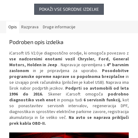
POKAŽI VSE SORODNE IZDELKE
Opis
Razprava
Druge informacije
Podroben opis izdelka
iCarsoft US V2.0 je diagnostično orodje, ki omogoča povezavo z
vse nadzornimi enotami vozil Chrysler, Ford, General
Motors, Holden in Jeep
. Naprava je opremljena s
4" barvnim
zaslonom
in je pripravljena za uporabo.
Posodobitve
programske opreme naprave so popolnoma brezplačne
in
se izvajajo prek računalnika (priložen je kabel USB). Naprava ima
širok nabor podprtih jezikov.
Podprti so avtomobili od leta
1996 do 2016.
Skener iCarsoft omogoča
podrobno
diagnostiko vseh enot
in ponuja tudi
6 servisnih funkcij
, kot
so ponastavitev servisnih intervalov, regeneracija DPF,
diagnostika in sprostitev električne parkirne zavore, registracija
akumulatorja in še veliko več.
Na avto se naprava priključi
prek kabla OBD-II.