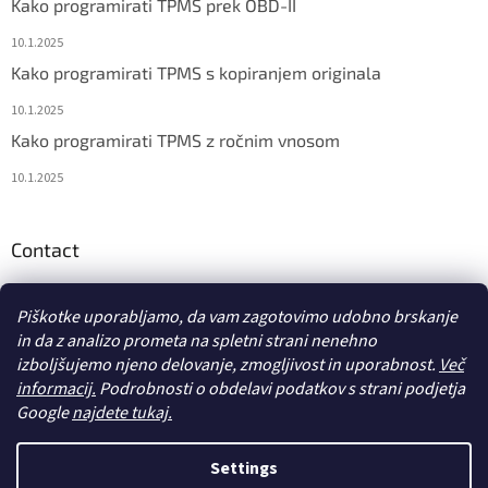
Kako programirati TPMS prek OBD-II
10.1.2025
Kako programirati TPMS s kopiranjem originala
10.1.2025
Kako programirati TPMS z ročnim vnosom
10.1.2025
Contact
info
@
diagstore.si
Piškotke uporabljamo, da vam zagotovimo udobno brskanje
in da z analizo prometa na spletni strani nenehno
izboljšujemo njeno delovanje, zmogljivost in uporabnost.
Več
informacij.
Podrobnosti o obdelavi podatkov s strani podjetja
Google
najdete tukaj.
Ustvaril Shoptet
Settings