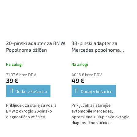
20-pinski adapter za BMW
38-pinski adapter za
Popolnoma ožičen
Mercedes popolnoma
ožičen
Na zalogi
Na zalogi
31,97 € brez DDV
40,16 € brez DDV
39 €
49 €
Dodaj v košarico
Dodaj v košarico
Priključek za starejša vozila
Priključek za starejše
BMW z okroglo 20-pinsko
avtomobile Mercedes,
diagnostično vtičnico.
opremljene z 38-pinsko okroglo
diagnostično vtičnico.