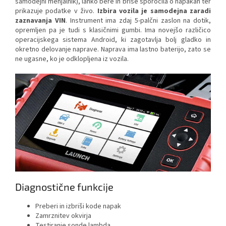
samodejni menjalnik), lahko bere in briše sporočila o napakah ter
prikazuje podatke v živo.
Izbira vozila je samodejna zaradi
zaznavanja VIN
. Instrument ima zdaj 5-palčni zaslon na dotik,
opremljen pa je tudi s klasičnimi gumbi. Ima novejšo različico
operacijskega sistema Android, ki zagotavlja bolj gladko in
okretno delovanje naprave. Naprava ima lastno baterijo, zato se
ne ugasne, ko je odklopljena iz vozila.
Diagnostične funkcije
Preberi in izbriši kode napak
Zamrznitev okvirja
Testiranje sonde lambda