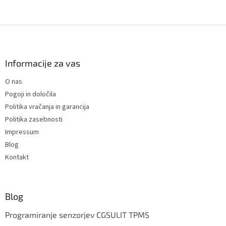
F
o
o
t
Informacije za vas
e
O nas
r
Pogoji in določila
Politika vračanja in garancija
Politika zasebnosti
Impressum
Blog
Kontakt
Blog
Programiranje senzorjev CGSULIT TPMS