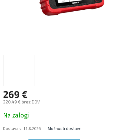
269 €
220,49 € brez DDV
Measure
Na zalogi
price:
Dostava v:
11.8.2026
Možnosti dostave