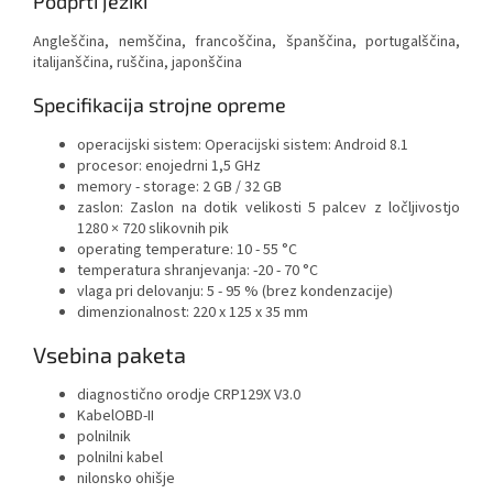
Podprti jeziki
Angleščina, nemščina, francoščina, španščina, portugalščina,
italijanščina, ruščina, japonščina
Specifikacija strojne opreme
operacijski sistem: Operacijski sistem: Android 8.1
procesor: enojedrni 1,5 GHz
memory - storage: 2 GB / 32 GB
zaslon: Zaslon na dotik velikosti 5 palcev z ločljivostjo
1280 × 720 slikovnih pik
operating temperature: 10 - 55 °C
temperatura shranjevanja: -20 - 70 °C
vlaga pri delovanju: 5 - 95 % (brez kondenzacije)
dimenzionalnost: 220 x 125 x 35 mm
Vsebina paketa
diagnostično orodje CRP129X V3.0
KabelOBD-II
polnilnik
polnilni kabel
nilonsko ohišje