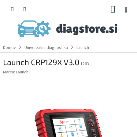
Skip
SHOPP
to
content
CART
Domov
Univerzalna diagnostika
Launch
Launch CRP129X V3.0
1263
Marca:
Launch