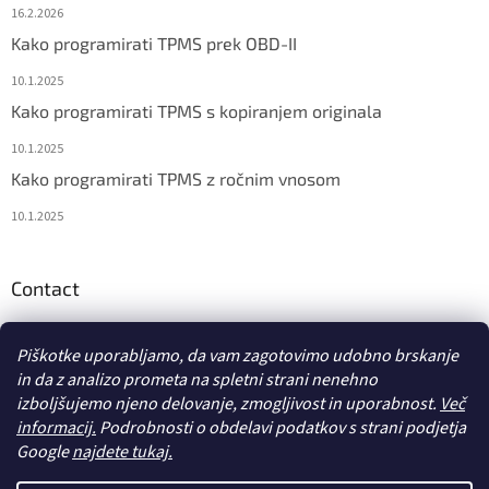
16.2.2026
Kako programirati TPMS prek OBD-II
10.1.2025
Kako programirati TPMS s kopiranjem originala
10.1.2025
Kako programirati TPMS z ročnim vnosom
10.1.2025
Contact
info
@
diagstore.si
Piškotke uporabljamo, da vam zagotovimo udobno brskanje
in da z analizo prometa na spletni strani nenehno
izboljšujemo njeno delovanje, zmogljivost in uporabnost.
Več
informacij.
Podrobnosti o obdelavi podatkov s strani podjetja
Google
najdete tukaj.