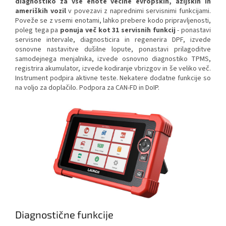
diagnostiko za vse enote večine evropskih, azijskih in
ameriških vozil
v povezavi z naprednimi servisnimi funkcijami.
Poveže se z vsemi enotami, lahko prebere kodo pripravljenosti,
poleg tega pa
ponuja več kot 31 servisnih funkcij
- ponastavi
servisne intervale, diagnosticira in regenerira DPF, izvede
osnovne nastavitve dušilne lopute, ponastavi prilagoditve
samodejnega menjalnika, izvede osnovno diagnostiko TPMS,
registrira akumulator, izvede kodiranje vbrizgov in še veliko več.
Instrument podpira aktivne teste. Nekatere dodatne funkcije so
na voljo za doplačilo. Podpora za CAN-FD in DoIP.
Diagnostične funkcije