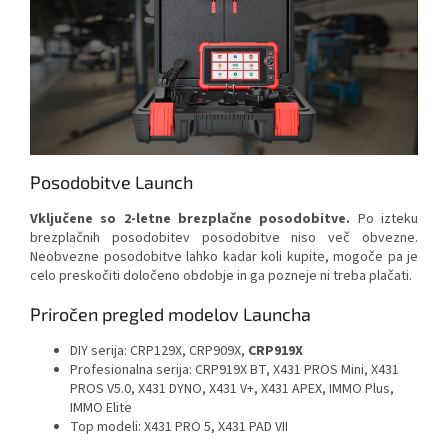
Posodobitve Launch
Vključene so 2-letne brezplačne posodobitve.
Po izteku
brezplačnih posodobitev posodobitve niso več obvezne.
Neobvezne posodobitve lahko kadar koli kupite, mogoče pa je
celo preskočiti določeno obdobje in ga pozneje ni treba plačati.
Priročen pregled modelov Launcha
DIY serija: CRP129X, CRP909X,
CRP919X
Profesionalna serija: CRP919X BT, X431 PROS Mini, X431
PROS V5.0, X431 DYNO, X431 V+, X431 APEX, IMMO Plus,
IMMO Elite
Top modeli: X431 PRO 5, X431 PAD VII