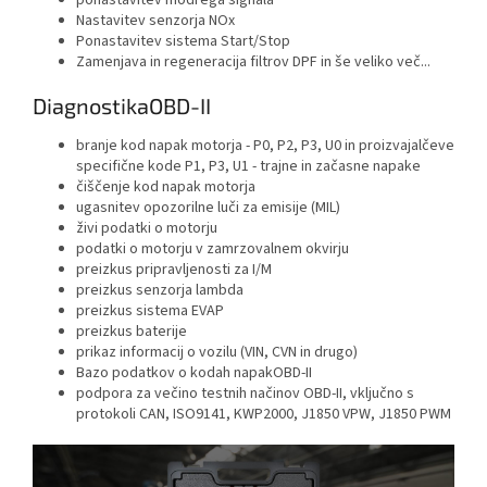
ponastavitev modrega signala
Nastavitev senzorja NOx
Ponastavitev sistema Start/Stop
Zamenjava in regeneracija filtrov DPF in še veliko več...
DiagnostikaOBD-II
branje kod napak motorja - P0, P2, P3, U0 in proizvajalčeve
specifične kode P1, P3, U1 - trajne in začasne napake
čiščenje kod napak motorja
ugasnitev opozorilne luči za emisije (MIL)
živi podatki o motorju
podatki o motorju v zamrzovalnem okvirju
preizkus pripravljenosti za I/M
preizkus senzorja lambda
preizkus sistema EVAP
preizkus baterije
prikaz informacij o vozilu (VIN, CVN in drugo)
Bazo podatkov o kodah napakOBD-II
podpora za večino testnih načinov OBD-II, vključno s
protokoli CAN, ISO9141, KWP2000, J1850 VPW, J1850 PWM