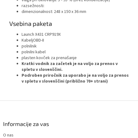
vlaga pri delovanju: 5 - 95 % (brez kondenzacije)
razsežnosti:
dimenzionalnost: 248 x 150 x 36 mm
Vsebina paketa
Launch X431 CRP919X
KabeljOBD-II
polnilnik
polnilni kabel
plasten kovček za prenašanje
Kratki vodnik za začetek je na voljo za prenos v
spletu v slovenščini.
Podroben priročnik za uporabo je na voljo za prenos
v spletu v slovenščini (približno 70+ strani)
F
o
o
t
Informacije za vas
e
O nas
r