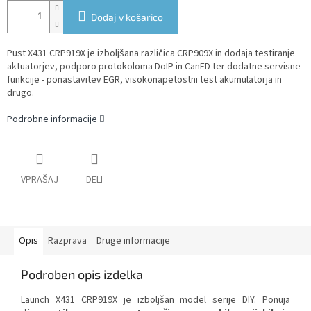
Dodaj v košarico
Pust X431 CRP919X je izboljšana različica CRP909X in dodaja testiranje
aktuatorjev, podporo protokoloma DoIP in CanFD ter dodatne servisne
funkcije - ponastavitev EGR, visokonapetostni test akumulatorja in
drugo.
Podrobne informacije
VPRAŠAJ
DELI
Opis
Razprava
Druge informacije
Podroben opis izdelka
Launch X431 CRP919X je izboljšan model serije DIY. Ponuja