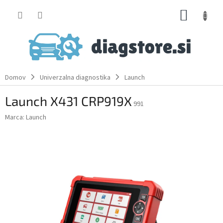
Skip
SHOPP
to
content
CART
Domov
Univerzalna diagnostika
Launch
Launch X431 CRP919X
991
Marca:
Launch