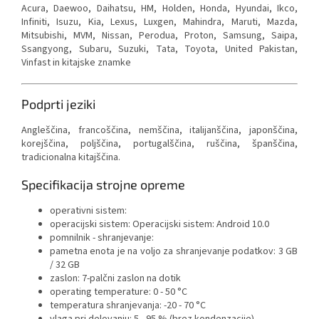
Acura, Daewoo, Daihatsu, HM, Holden, Honda, Hyundai, Ikco,
Infiniti, Isuzu, Kia, Lexus, Luxgen, Mahindra, Maruti, Mazda,
Mitsubishi, MVM, Nissan, Perodua, Proton, Samsung, Saipa,
Ssangyong, Subaru, Suzuki, Tata, Toyota, United Pakistan,
Vinfast in kitajske znamke
Podprti jeziki
Angleščina, francoščina, nemščina, italijanščina, japonščina,
korejščina, poljščina, portugalščina, ruščina, španščina,
tradicionalna kitajščina.
Specifikacija strojne opreme
operativni sistem:
operacijski sistem: Operacijski sistem: Android 10.0
pomnilnik - shranjevanje:
pametna enota je na voljo za shranjevanje podatkov: 3 GB
/ 32 GB
zaslon: 7-palčni zaslon na dotik
operating temperature: 0 - 50 °C
temperatura shranjevanja: -20 - 70 °C