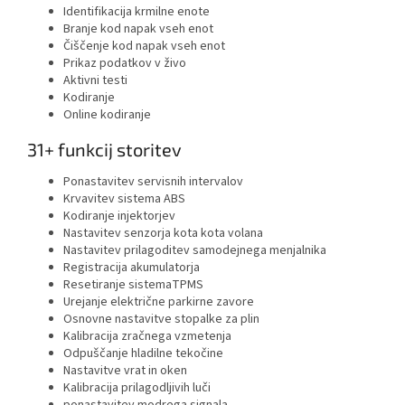
Identifikacija krmilne enote
Branje kod napak vseh enot
Čiščenje kod napak vseh enot
Prikaz podatkov v živo
Aktivni testi
Kodiranje
Online kodiranje
31+ funkcij storitev
Ponastavitev servisnih intervalov
Krvavitev sistema ABS
Kodiranje injektorjev
Nastavitev senzorja kota kota volana
Nastavitev prilagoditev samodejnega menjalnika
Registracija akumulatorja
Resetiranje sistemaTPMS
Urejanje električne parkirne zavore
Osnovne nastavitve stopalke za plin
Kalibracija zračnega vzmetenja
Odpuščanje hladilne tekočine
Nastavitve vrat in oken
Kalibracija prilagodljivih luči