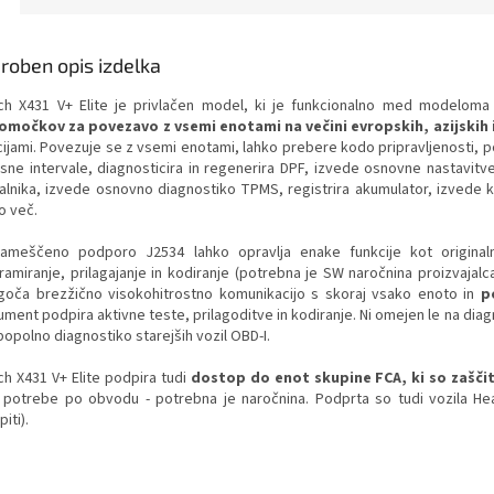
roben opis izdelka
ch X431 V+ Elite je privlačen model, ki je funkcionalno med modelom
omočkov za povezavo z vsemi enotami na večini evropskih, azijskih i
cijami. Povezuje se z vsemi enotami, lahko prebere kodo pripravljenosti, p
isne intervale, diagnosticira in regenerira DPF, izvede osnovne nastavit
alnika, izvede osnovno diagnostiko TPMS, registrira akumulator, izvede kodi
o več.
ameščeno podporo J2534 lahko opravlja enake funkcije kot originaln
ramiranje, prilagajanje in kodiranje (potrebna je SW naročnina proizvajalca
oča brezžično visokohitrostno komunikacijo s skoraj vsako enoto in
p
ument podpira aktivne teste, prilagoditve in kodiranje. Ni omejen le na dia
popolno diagnostiko starejših vozil OBD-I.
ch X431 V+ Elite podpira tudi
dostop do enot skupine FCA, ki so zašč
 potrebe po obvodu - potrebna je naročnina. Podprta so tudi vozila He
iti).