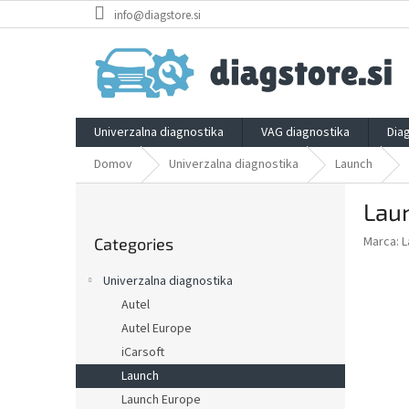
Skip
info@diagstore.si
to
content
Univerzalna diagnostika
VAG diagnostika
Dia
Domov
Univerzalna diagnostika
Launch
S
Laun
i
Skip
d
Marca:
L
Categories
categories
e
b
Univerzalna diagnostika
a
Autel
r
Autel Europe
iCarsoft
Launch
Launch Europe