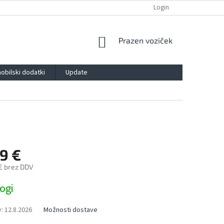
POLITIKA ZASEBNOSTI
IMPRESSUM
BLOG
Login
KONTAKT
SHOPPING
Prazen voziček
CART
obilski dodatki
Update
9 €
 € brez DDV
ogi
:
12.8.2026
Možnosti dostave