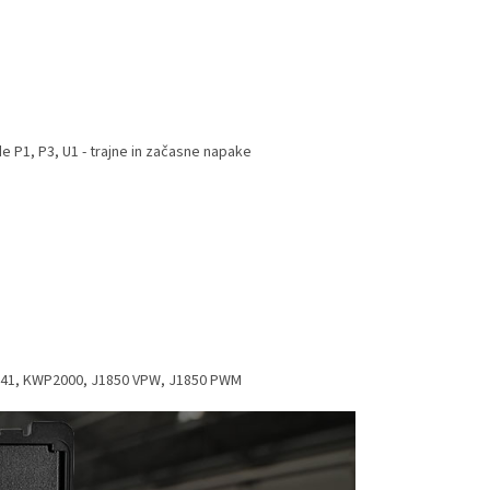
e P1, P3, U1 - trajne in začasne napake
O9141, KWP2000, J1850 VPW, J1850 PWM