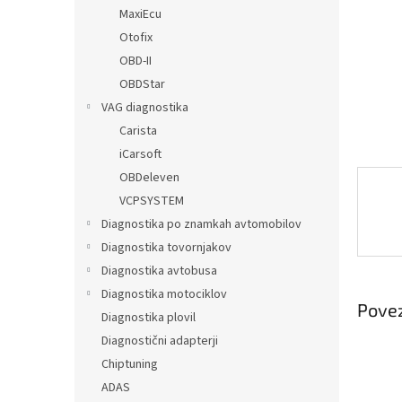
MaxiEcu
Otofix
OBD-II
OBDStar
VAG diagnostika
Carista
iCarsoft
OBDeleven
VCPSYSTEM
Diagnostika po znamkah avtomobilov
Diagnostika tovornjakov
Diagnostika avtobusa
Diagnostika motociklov
Povez
Diagnostika plovil
Diagnostični adapterji
Chiptuning
ADAS