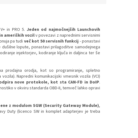
a V+ in PRO 5.
Jeden od najmočnejših Launchovih
n ameriških vozil
v povezavi z naprednimi servisnimi
onuja pa tudi
več kot 50 servisnih funkcij
- ponastavi
ve dušilne lopute, ponastavi prilagoditve samodejnega
ranje injektorjev, kodiranje ključa in daljinca ter še
a prodajna orodja, kot so programiranje, spletno
 vozila). Napredni komunikacijski vmesnik vozila (VCI)
odpira nove protokole, kot sta CAN-FD in DoIP
.
gnostiko v okviru standarda OBD-II, temveč lahko opravi
itene z modulom SGW (Security Gateway Module)
,
avy Duty (licenco SW in komplet adapterjev je treba