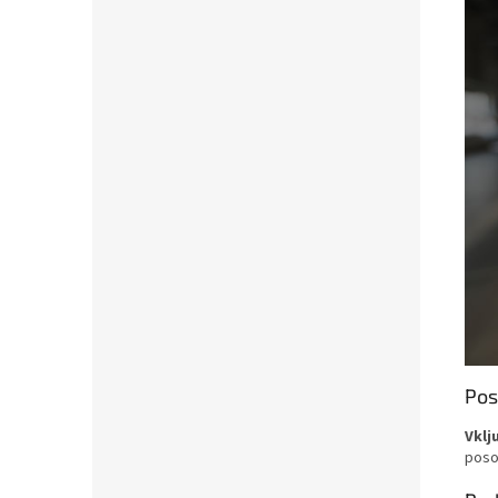
Pos
Vklj
poso