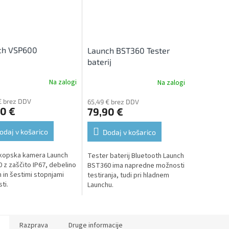
ch VSP600
Launch BST360 Tester
baterij
Na zalogi
Na zalogi
€ brez DDV
65,49 € brez DDV
0 €
79,90 €
odaj v košarico
Dodaj v košarico
kopska kamera Launch
Tester baterij Bluetooth Launch
 z zaščito IP67, debelino
BST360 ima napredne možnosti
 in šestimi stopnjami
testiranja, tudi pri hladnem
ti.
Launchu.
Razprava
Druge informacije