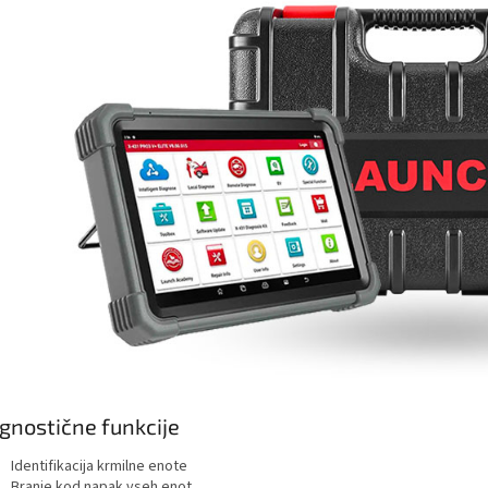
gnostične funkcije
Identifikacija krmilne enote
Branje kod napak vseh enot