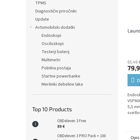
TPMS
Diagnostični priročniki
Update
Avtomobilski dodatki
Laun
Endoskopi
Osciloskopi
Testerji baterij
Multimetri
65,49 
79,9
Polnilna postaja
Startne powerbanke
D
Merilniki debeline laka
Endos
VSP600
5,5 mm
Top 10 Products
svetlos
OBDeleven 3 Free
89 €
OBDeleven 3 PRO Pack + 100
Opis