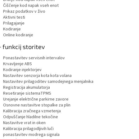
Čiščenje kod napak vseh enot
Prikaz podatkov v živo
Aktivni testi
Prilagajanje
Kodiranje
Online kodiranje
 funkcij storitev
Ponastavitev servisnih intervalov
Krvavljenje ABS
Kodiranje injektorjev
Nastavitev senzorja kota kota volana
Nastavitev prilagoditev samodejnega menjalnika
Registracija akumulatorja
Resetiranje sistemaTPMS
Urejanje električne parkirne zavore
Osnovne nastavitve stopalke za plin
Kalibracija zračnega vzmetenja
Odpuščanje hladilne tekočine
Nastavitve vrat in oken
Kalibracija prilagodljivih luči
ponastavitev modrega signala