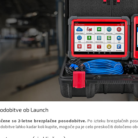
odobitve ob Launch
učene so 2-letne brezplačne posodobitve.
Po izteku brezplačnih po
dobitve lahko kadar koli kupite, mogoče pa je celo preskočiti določeno obdo