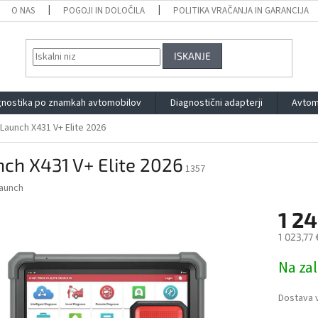
O NAS
POGOJI IN DOLOČILA
POLITIKA VRAČANJA IN GARANCIJA
ISKANJE
gnostika po znamkah avtomobilov
Diagnostični adapterji
Avtom
Launch X431 V+ Elite 2026
ch X431 V+ Elite 2026
1357
aunch
1 24
1 023,77
Measure
Na zal
price:
Dostava v