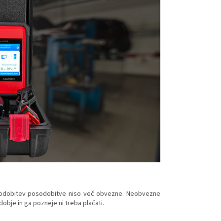
sodobitev posodobitve niso več obvezne. Neobvezne
bje in ga pozneje ni treba plačati.