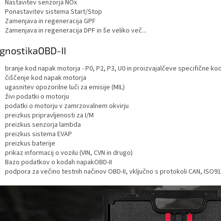
Nastavitev senzorja NOx
Ponastavitev sistema Start/Stop
Zamenjava in regeneracija GPF
Zamenjava in regeneracija DPF in še veliko več...
gnostikaOBD-II
branje kod napak motorja - P0, P2, P3, U0 in proizvajalčeve specifične kod
čiščenje kod napak motorja
ugasnitev opozorilne luči za emisije (MIL)
živi podatki o motorju
podatki o motorju v zamrzovalnem okvirju
preizkus pripravljenosti za I/M
preizkus senzorja lambda
preizkus sistema EVAP
preizkus baterije
prikaz informacij o vozilu (VIN, CVN in drugo)
Bazo podatkov o kodah napakOBD-II
podpora za večino testnih načinov OBD-II, vključno s protokoli CAN, IS