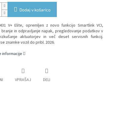
Dodaj v košarico
431 V+ Elite, opremljen z novo funkcijo Smartlink VCI,
branje in odpravljanje napak, pregledovanje podatkov v
eizkušanje aktuatorjev in več deset servisnih funkcij.
se znamke vozil do pribl. 2026.
 informacije
NI
VPRAŠAJ
DELI