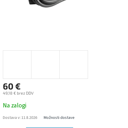
60 €
49,18 € brez DDV
Measure
Na zalogi
price:
Dostava v:
11.8.2026
Možnosti dostave