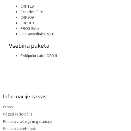
CRP129
Creader Elite
CRP909
CRP919
PROS Elite
VCI Smartlink C V2.0
Vsebina paketa
Priključni kabelOBD-II
F
o
o
t
Informacije za vas
e
O nas
r
Pogoji in določila
Politika vračanja in garancija
Politika zasebnosti