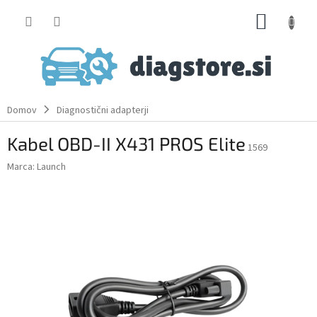
Skip
SHOPP
to
content
CART
Domov
Diagnostični adapterji
Kabel OBD-II X431 PROS Elite
1569
Marca:
Launch