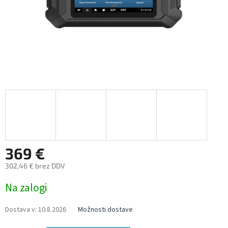
369 €
302,46 € brez DDV
Measure
Na zalogi
price:
Dostava v:
10.8.2026
Možnosti dostave