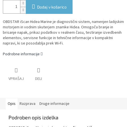
Dodaj v košarico
OBDSTAR iScan Hidea Marine je diagnostični sistem, namenjen ladijskim
motorjem in vodnim skuterjem znamke Hidea. Omogoča branje in
brisanje napak, prikaz podatkov v realnem času, testiranje izvedbenih
elementov, servisne funkcije in tehnične informacije v kompaktni
napravi, ki se posodablja prek Wi-Fi.
Podrobne informacije
VPRAŠAJ
DELI
Opis
Razprava
Druge informacije
Podroben opis izdelka