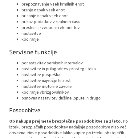
prepoznavanje vseh krmilnih enot
branje napak vseh enot
brisanje napak vseh enot
prikaz podatkov v realnem času
preskusi izvedbenih elementov
nastavitve
kodiranje
Servisne funkcije
ponastavitev servisnih intervalov
nastavitev in prilagoditev prostega teka
nastavitev pospeška
nastavitev največje hitrosti
nastavitev motorne zavore
kodiranje vbrizgovalnikov
osnovna nastavitev dušilne lopute in drugo
Posodobitve
Ob nakupu prejmete brezplačne posodobitve za 1 leto.
Po
izteku brezplačnih posodobitev nadaljnje posodobitve niso več
obvezne. Nove posodobitve lahko kupite po izteku obstoječih