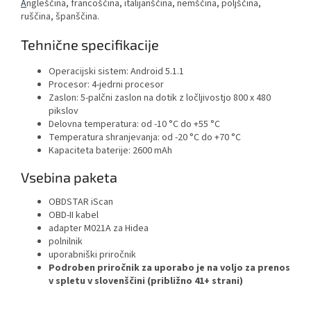
A
ngleščina, francoščina, italijanščina, nemščina, poljščina,
ruščina, španščina.
Tehnične specifikacije
Operacijski sistem: Android 5.1.1
Procesor: 4-jedrni procesor
Zaslon: 5-palčni zaslon na dotik z ločljivostjo 800 x 480
pikslov
Delovna temperatura: od -10 °C do +55 °C
Temperatura shranjevanja: od -20 °C do +70 °C
Kapaciteta baterije: 2600 mAh
Vsebina paketa
OBDSTAR iScan
OBD-II kabel
adapter M021A za Hidea
polnilnik
uporabniški priročnik
Podroben priročnik za uporabo je na voljo za prenos
v spletu v slovenščini (približno 41+ strani)