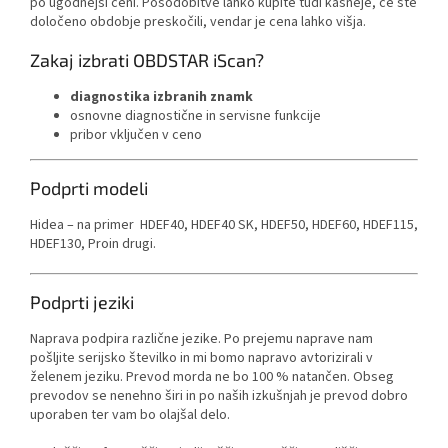
po ugodnejši ceni. Posodobitve lahko kupite tudi kasneje, če ste
določeno obdobje preskočili, vendar je cena lahko višja.
Zakaj izbrati OBDSTAR iScan?
diagnostika izbranih znamk
osnovne diagnostične in servisne funkcije
pribor vključen v ceno
Podprti modeli
Hidea – na primer
HDEF40, HDEF40 SK, HDEF50, HDEF60, HDEF115,
HDEF130, Proin drugi.
Podprti jeziki
Naprava podpira različne jezike. Po prejemu naprave nam
pošljite serijsko številko in mi bomo napravo avtorizirali v
želenem jeziku. Prevod morda ne bo 100 % natančen. Obseg
prevodov se nenehno širi in po naših izkušnjah je prevod dobro
uporaben ter vam bo olajšal delo.