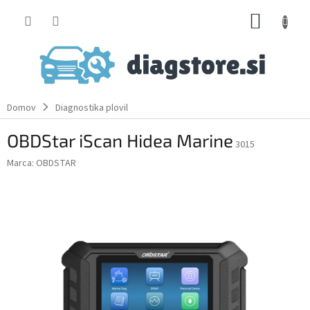
Skip
SHOPP
to
content
CART
Domov
Diagnostika plovil
OBDStar iScan Hidea Marine
3015
Marca:
OBDSTAR