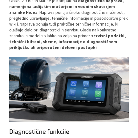
OBDSTAR iScan Marine je kompaktna
diagnostična naprava,
namenjena ladijskim motorjem in vodnim skuterjem
znamke Hidea
. Naprava ponuja široke diagnostične možnosti,
pregledno upravljanje, tehnične informacije in posodobitve prek
Wi-Fi.
Naprava ponuja tudi praktične tehnične informacije, ki
olajšajo delo pri diagnostiki in servisu. Glede na konkretno
znamko in model so lahko na voljo na primer
servisni podatki,
tehnični bilteni, sheme, informacije o diagnostičnem
priključku ali priporočeni delovni postopki
.
Diagnostične funkcije