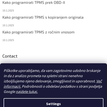
Kako programirati TPMS prek OBD-II
10.1.2025
Kako programirati TPMS s kopiranjem originala
10.1.2025
Kako programirati TPMS z ročnim vnosom
10.1.2025
Contact
info
@
diagstore.si
Piškotke uporabljamo, da vam zagotovimo udobno brskanje
in da z analizo prometa na spletni strani nenehno
izboljšujemo njeno delovanje, zmogljivost in uporabnost.
Več
informacij.
Podrobnosti o obdelavi podatkov s strani podjetja
Google
najdete tukaj.
Ustvaril Shoptet
Settings