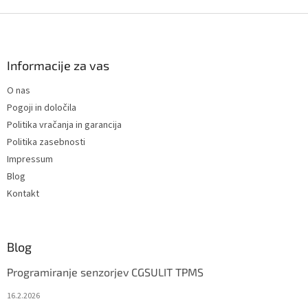
F
o
o
t
Informacije za vas
e
O nas
r
Pogoji in določila
Politika vračanja in garancija
Politika zasebnosti
Impressum
Blog
Kontakt
Blog
Programiranje senzorjev CGSULIT TPMS
16.2.2026