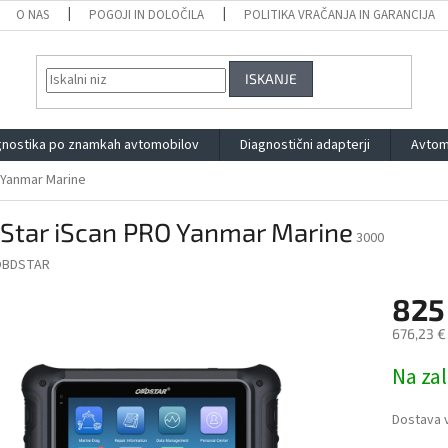
O NAS
POGOJI IN DOLOČILA
POLITIKA VRAČANJA IN GARANCIJA
ISKANJE
gnostika po znamkah avtomobilov
Diagnostični adapterji
Avtom
 Yanmar Marine
Star iScan PRO Yanmar Marine
3000
OBDSTAR
825
676,23 €
Measure
Na zal
price:
Dostava v