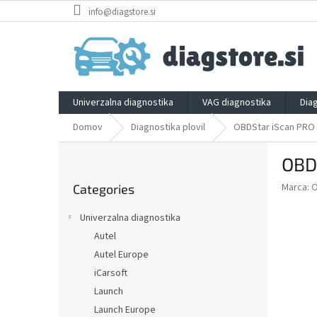
Skip
info@diagstore.si
to
content
Univerzalna diagnostika
VAG diagnostika
Dia
Domov
Diagnostika plovil
OBDStar iScan PRO
S
OBD
i
Skip
d
Marca:
Categories
categories
e
b
Univerzalna diagnostika
a
Autel
r
Autel Europe
iCarsoft
Launch
Launch Europe