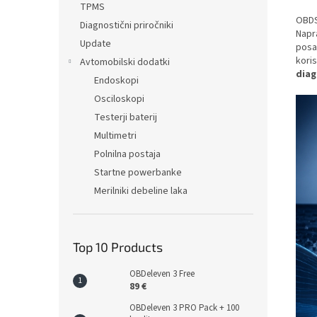
TPMS
OBDS
Diagnostični priročniki
Napra
Update
posa
koris
Avtomobilski dodatki
diag
Endoskopi
Osciloskopi
Testerji baterij
Multimetri
Polnilna postaja
Startne powerbanke
Merilniki debeline laka
Top 10 Products
OBDeleven 3 Free
89 €
OBDeleven 3 PRO Pack + 100