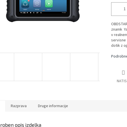
OBDSTAR i
znamk
Y
v realnem
servisne 
dotik z o
Podrobne
NATIS
Razprava
Druge informacije
roben opis izdelka