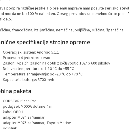
va podpira različne jezike. Po prejemu naprave nam pošljite serijsko števil
od morda ne bo 100 % natančen. Obseg prevodov se nenehno širi in po naš
al delo.
eščina, francoščina, italijanščina, nemščina, poljščina, ruščina, španščina.
nične specifikacije strojne opreme
Operacijski sistem: Android 5.1.1
Procesor: 4-jedrni procesor
Zaslon: 7-palčni zaslon na dotik z ločljivostjo 1024 x 600 pikslov
Delovna temperatura: od -10 °C do +55 °C
Temperatura shranjevanja: od -20 °C do +70 °C
Kapaciteta baterije: 3700 mAh
bina paketa
OBDSTAR iScan Pro
podaljšek M000A dolžine 4 m
kabel OBD-II
adapter M074 za Yanmar
adapter M075 za Yanmar, Toyota Marine
polnilnik