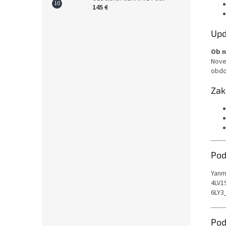
145 €
Upd
Ob n
Nove
obdob
Zak
Pod
Yanm
4LV1
6LY3
Podp