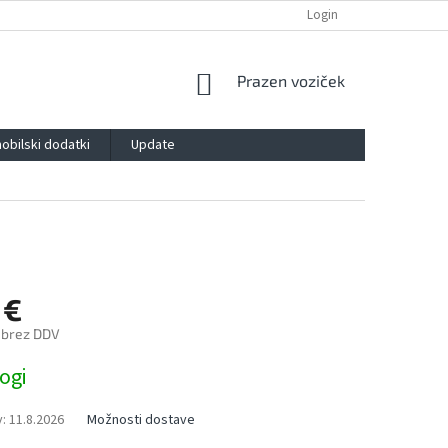
POLITIKA ZASEBNOSTI
IMPRESSUM
BLOG
Login
KONTAKT
SHOPPING
Prazen voziček
CART
obilski dodatki
Update
 €
 brez DDV
ogi
:
11.8.2026
Možnosti dostave