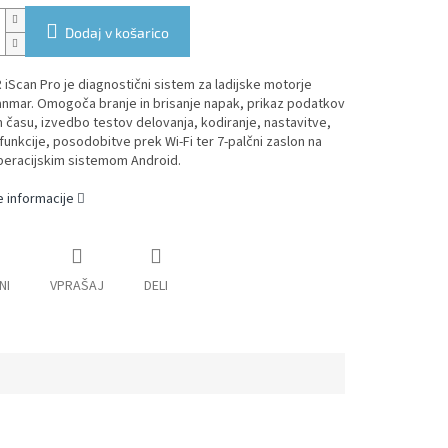
Dodaj v košarico
Scan Pro je diagnostični sistem za ladijske motorje
anmar. Omogoča branje in brisanje napak, prikaz podatkov
 času, izvedbo testov delovanja, kodiranje, nastavitve,
funkcije, posodobitve prek Wi-Fi ter 7-palčni zaslon na
peracijskim sistemom Android.
 informacije
NI
VPRAŠAJ
DELI