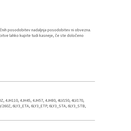
čnih posodobitev nadaljnja posodobitev ni obvezna.
itve lahko kupite tudi kasneje, če ste določeno
Z, 4JH110, 4JH45, 4JH57, 4JH80, 4LV150, 4LV170,
0/260Z, 6LY3_ETA, 6LY3_ETP, 6LY3_STA, 6LY3_STB,