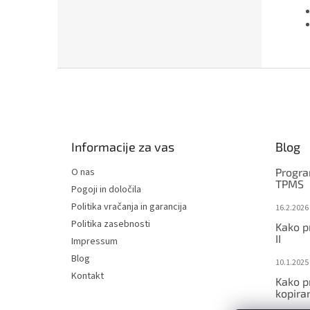
F
o
o
t
e
Informacije za vas
Blog
r
O nas
Progra
TPMS
Pogoji in določila
Politika vračanja in garancija
16.2.2026
Politika zasebnosti
Kako p
II
Impressum
Blog
10.1.2025
Kontakt
Kako p
kopira