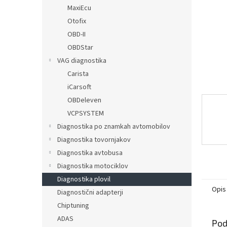
MaxiEcu
Otofix
OBD-II
OBDStar
VAG diagnostika
Carista
iCarsoft
OBDeleven
VCPSYSTEM
Diagnostika po znamkah avtomobilov
Diagnostika tovornjakov
Diagnostika avtobusa
Diagnostika motociklov
Diagnostika plovil
Opis
Diagnostični adapterji
Chiptuning
ADAS
Pod