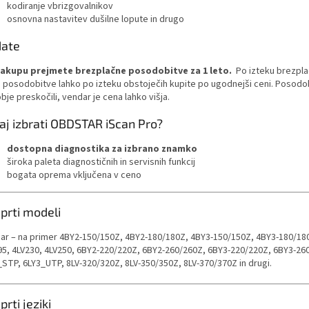
kodiranje vbrizgovalnikov
osnovna nastavitev dušilne lopute in drugo
ate
akupu prejmete brezplačne posodobitve za 1 leto.
Po izteku brezpla
 posodobitve lahko po izteku obstoječih kupite po ugodnejši ceni. Posodob
je preskočili, vendar je cena lahko višja.
aj izbrati OBDSTAR iScan Pro?
dostopna diagnostika za izbrano znamko
široka paleta diagnostičnih in servisnih funkcij
bogata oprema vključena v ceno
prti modeli
ar – na primer
4BY2-150/150Z, 4BY2-180/180Z, 4BY3-150/150Z, 4BY3-180/180
95, 4LV230, 4LV250, 6BY2-220/220Z, 6BY2-260/260Z, 6BY3-220/220Z, 6BY3-26
_STP, 6LY3_UTP, 8LV-320/320Z, 8LV-350/350Z, 8LV-370/370Z in drugi.
rti jeziki