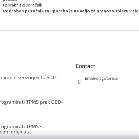
uporabniški priročnik
Podroben priročnik za uporabo je na voljo za prenos v spletu v slov
Contact
miranje senzorjev CGSULIT
info
@
diagstore.si
rogramirati TPMS prek OBD-
rogramirati TPMS s
njem originala