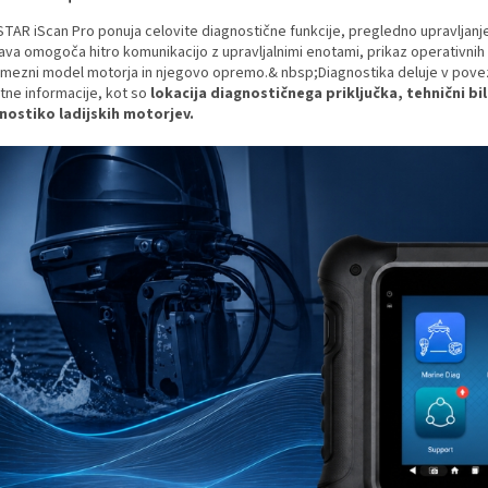
TAR iScan Pro ponuja celovite diagnostične funkcije, pregledno upravljan
va omogoča hitro komunikacijo z upravljalnimi enotami, prikaz operativnih p
mezni model motorja in njegovo opremo.& nbsp;
Diagnostika deluje v pove
tne informacije, kot so
lokacija diagnostičnega priključka, tehnični bi
nostiko ladijskih motorjev.