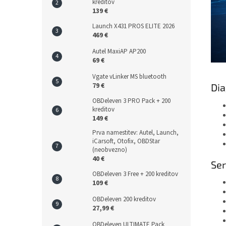
kreditov
139 €
Launch X431 PROS ELITE 2026
469 €
Autel MaxiAP AP200
69 €
Vgate vLinker MS bluetooth
79 €
Dia
OBDeleven 3 PRO Pack + 200
kreditov
149 €
Prva namestitev: Autel, Launch,
iCarsoft, Otofix, OBDStar
(neobvezno)
40 €
Ser
OBDeleven 3 Free + 200 kreditov
109 €
OBDeleven 200 kreditov
27,99 €
OBDeleven ULTIMATE Pack