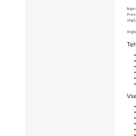
Napra
Prev
olajš
A
ngl
Teh
Vse