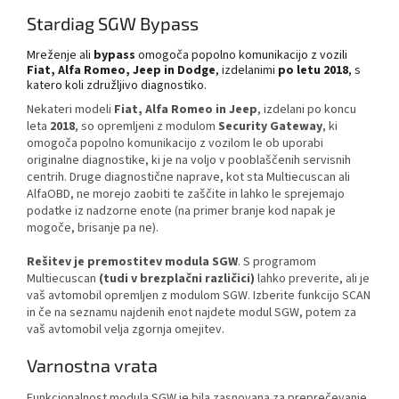
Stardiag SGW Bypass
Mreženje ali
bypass
omogoča popolno komunikacijo z vozili
Fiat, Alfa Romeo, Jeep in Dodge
, izdelanimi
po letu 2018
, s
katero koli združljivo diagnostiko.
Nekateri modeli
Fiat, Alfa Romeo in Jeep
, izdelani po koncu
leta
2018
, so opremljeni z modulom
Security Gateway
, ki
omogoča popolno komunikacijo z vozilom le ob uporabi
originalne diagnostike, ki je na voljo v pooblaščenih servisnih
centrih. Druge diagnostične naprave, kot sta Multiecuscan ali
AlfaOBD, ne morejo zaobiti te zaščite in lahko le sprejemajo
podatke iz nadzorne enote (na primer branje kod napak je
mogoče, brisanje pa ne).
Rešitev je premostitev modula SGW
. S programom
Multiecuscan
(tudi v brezplačni različici)
lahko preverite, ali je
vaš avtomobil opremljen z modulom SGW. Izberite funkcijo SCAN
in če na seznamu najdenih enot najdete modul SGW, potem za
vaš avtomobil velja zgornja omejitev.
Varnostna vrata
Funkcionalnost modula SGW je bila zasnovana za preprečevanje