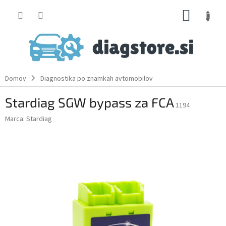
Skip
SHOPP
to
content
CART
Domov
Diagnostika po znamkah avtomobilov
Stardiag SGW bypass za FCA
1194
Marca:
Stardiag