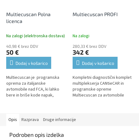
Multiecuscan Polna
Multiecuscan PROFI
licenca
Na zalogi (elektronska dostava)
Na zalogi
40,98 € brez DDV
280,33 € brez DDV
50 €
342 €
Dodaj v košarico
Dodaj v košarico
Multiecuscan je programska
Kompletni diagnostični komplet
oprema za italijanske
multiplekserja CANtieCAR in
avtomobile nad FCA, ki lahko
programske opreme
bere in briše kode napak,
Multiecuscan za avtomobile
pregleduje podatke v živo,
FCA.
izvaja nastavitve, kodiranje in...
Opis
Razprava
Druge informacije
Podroben opis izdelka