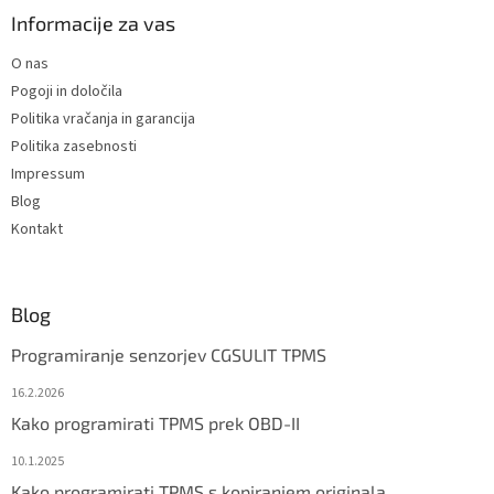
t
Informacije za vas
e
O nas
r
Pogoji in določila
Politika vračanja in garancija
Politika zasebnosti
Impressum
Blog
Kontakt
Blog
Programiranje senzorjev CGSULIT TPMS
16.2.2026
Kako programirati TPMS prek OBD-II
10.1.2025
Kako programirati TPMS s kopiranjem originala