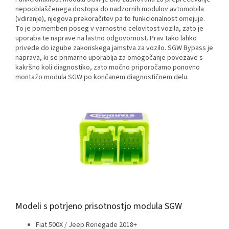
nepooblaščenega dostopa do nadzornih modulov avtomobila
(vdiranje), njegova prekoračitev pa to funkcionalnost omejuje.
To je pomemben poseg v varnostno celovitost vozila, zato je
uporaba te naprave na lastno odgovornost. Prav tako lahko
privede do izgube zakonskega jamstva za vozilo. SGW Bypass je
naprava, ki se primarno uporablja za omogočanje povezave s
kakršno koli diagnostiko, zato močno priporočamo ponovno
montažo modula SGW po končanem diagnostičnem delu.
Modeli s potrjeno prisotnostjo modula SGW
Fiat 500X / Jeep Renegade 2018+