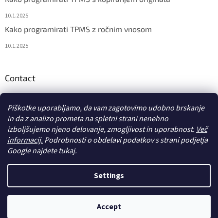
10.1.2025
Kako programirati TPMS z ročnim vnosom
10.1.2025
Contact
info
@
diagstore.si
Piškotke uporabljamo, da vam zagotovimo udobno brskanje
in da z analizo prometa na spletni strani nenehno
izboljšujemo njeno delovanje, zmogljivost in uporabnost.
Več
informacij.
Podrobnosti o obdelavi podatkov s strani podjetja
Google
najdete tukaj.
Ustvaril Shoptet
Settings
Avtorske pravice 2026
diagstore.si
. Vse pravice pridržane.
Uredi
Accept
nastavitve piškotkov