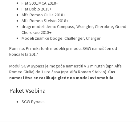
Fiat 500L MCA 2018+
Fiat Doblo 2018+
Alfa Romeo Giulia 2018+
Alfa Romeo Stelvio 2018+
drugi modeli Jeep: Compass, Wrangler, Cherokee, Grand
Cherokee 2018+
Modeli znamke Dodge: Challenger, Charger
Pomnilo: Pri nekaterih modelih je modul SGW nameščen od
konca leta 2017
Modul SGW Bypass je mogoče namestiti v 3 minutah (npr. Alfa
Romeo Giulia) do 1 ure časa (npr. Alfa Romeo Stelvio).
Čas
namestitve se razlikuje glede na model avtomobila.
Paket
Vsebina
SGW Bypass
F
o
o