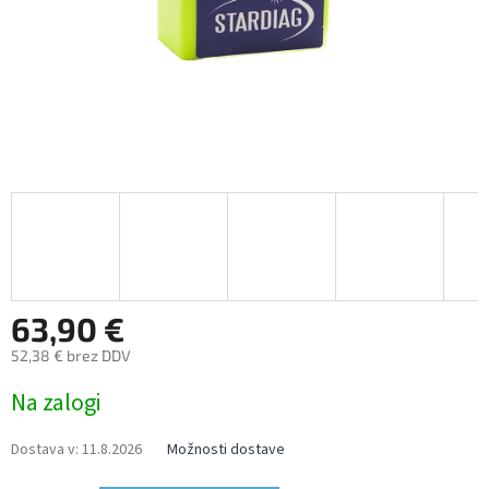
63,90 €
52,38 € brez DDV
Measure
Na zalogi
price:
Dostava v:
11.8.2026
Možnosti dostave